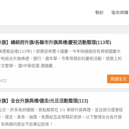
餐飲
電商網購
升旗】總統府升旗/各縣市升旗典禮/慶祝活動整理(113年)
旗典禮看這裡(113年)！即將迎來雙十國慶，今年除總統府有舉辦國慶大
會有結合升旗典禮、健行、嘉年華、市集等精彩的慶祝活動，想跟上的
整理。 圖/中華民國 讚國慶...
閱讀全文
422
升旗】全台升旗典禮/健走/元旦活動整理(113)
4元旦，許多政府機關、景點都將在 1/1 舉辦升旗典禮，並且部分還會結
華、健走、美食、抽獎、免費紀念品等精彩安排。以下整理全台各升旗
有興趣的朋友不妨筆記起來！ ...