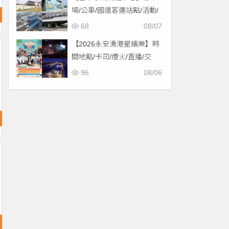
場/公車/國道客運站點/活動/
交通，啟用免費停車！
68
08/07
【2026永安漁港星繽樂】時
間地點/卡司/煙火/直播/交
通，免費入場！
96
08/06