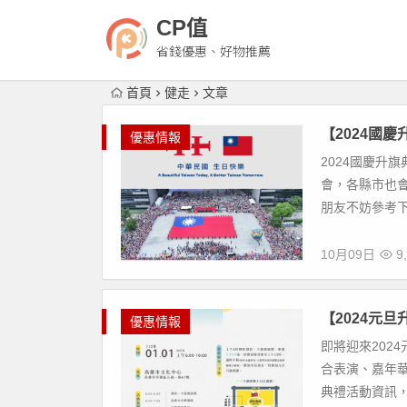
CP值
省錢優惠、好物推薦
首頁
健走
文章
【2024國慶
優惠情報
2024國慶升
會，各縣市也
朋友不妨參考下文
10月09日
9,
【2024元旦
優惠情報
即將迎來202
合表演、嘉年
典禮活動資訊，