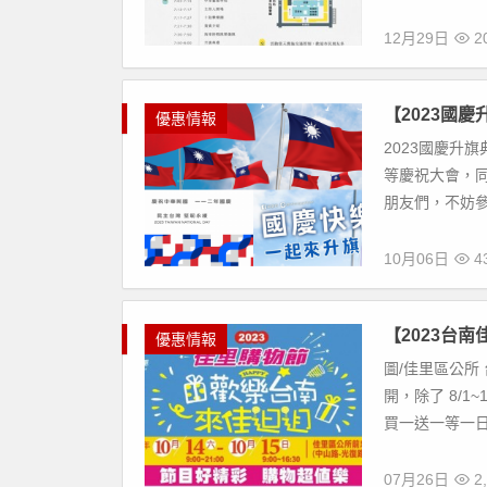
12月29日
20
【2023國慶
優惠情報
2023國慶升
等慶祝大會，
朋友們，不妨參
10月06日
43
【2023台
優惠情報
圖/佳里區公所 
開，除了 8/
買一送一等一日限
07月26日
2,