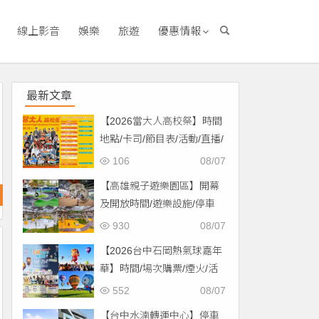
線上影音
娛樂
旅遊
優惠情報
最新文章
【2026當大人高校祭】時間
地點/卡司/節目表/活動/直播/
交通，免費入場！
106
08/07
【高雄親子遊樂園區】開幕
及開放時間/遊樂設施/停車
場/交通一次看！
930
08/07
【2026台中石岡熱氣球嘉年
華】時間/場次購票/煙火/活
動/交通，土牛運動公園登
552
08/07
場！
【台中水湳轉運中心】停車