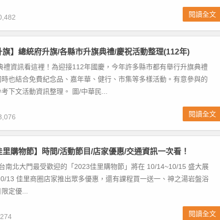
閱讀全文
,482
升旗】總統府升旗/各縣市升旗典禮/慶祝活動整理(112年)
旗典禮資訊看這裡！為迎接112年國慶，今年許多縣市都有舉行升旗典禮
同時也結合免費紀念品、嘉年華、健行、市集等多樣活動。有意參與的
考下文活動資訊整理。 圖/中華民...
閱讀全文
,076
南佳里購物節】時間/活動節目/店家優惠/交通資訊一次看！
台南北大門最受歡迎的「2023佳里購物節」將在 10/14~10/15 盛大展
1~10/13 佳里商圈店家推出眾多優惠，還有課程買一送一、神之湯岩盤浴
定優...
閱讀全文
274