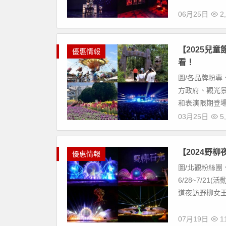
06月25日
2,
【2025兒
優惠情報
看！
圖/各品牌粉專
方政府、觀光景
和表演限期登場
03月25日
5,
【2024野
優惠情報
圖/北觀粉絲團
6/28~7/21
道夜訪野柳女王頭
07月19日
11