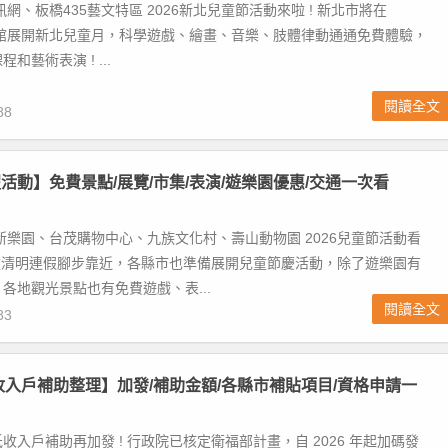
網、板橋435藝文特區 2026新北兒童節活動來啦 ! 新北市將在
0 親子館展開新北兒童月，科學遊戲、繪畫、音樂、肢體律動通通免費體驗，
和藝術表演 ! ...
閱讀全文
88
活動】免費景點/展覽/市集/表演/遊樂園優惠/交通一次看
新樂園、台茂購物中心、九族文化村、壽山動物園 2026兒童節活動看
兒童清明連假腳步靠近，各縣市也準備展開兒童節慶活動，除了遊樂園有
各地觀光景點也有免費遊戲、表...
閱讀全文
83
低收入戶補助整理】加發/補助金額/各縣市補貼項目/資格申請一
收入戶補助再加發 ! 行政院已核定衛福部計畫，自 2026 年起加碼發