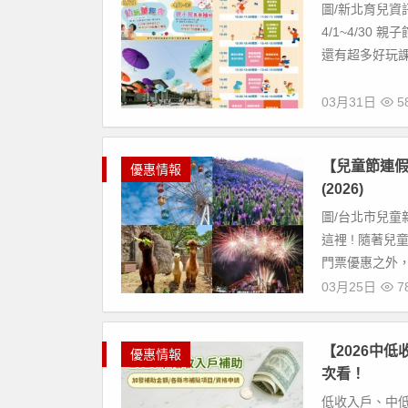
圖/新北育兒資訊
4/1~4/3
還有超多好玩課程
03月31日
5
【兒童節連假
優惠情報
(2026)
圖/台北市兒童
這裡 ! 隨著
門票優惠之外，
03月25日
7
【2026中
優惠情報
次看！
低收入戶、中低