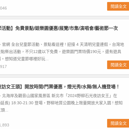
閱讀全文
046
童節活動】免費景點/遊樂園優惠/展覽/市集/演唱會/藝術節一次
、官網 全台兒童節活動、景點看這裡 ! 迎接 4 天清明兒童連假，台灣地
點祭出活動，不只12歲以下免費，遊樂園門票特價190元，還有遊具
。想知道兒童節哪裡好玩...
閱讀全文
917
柳夜訪女王頭】開放時間/門票優惠，燈光秀/水舞/無人機登場！
、北海岸及觀音山國家風景區 新北市「2024野柳石光夜訪女王」在
(活動延長) 18:30-21:30 登場，野柳地質公園晚上限量開放大家入園 ! 想知
...
閱讀全文
,893