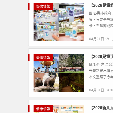
【2026兒
優惠情報
圖/各縣市政府
策，只要是設籍
卡，至超商或超
04月21日
1,
【2026兒
優惠情報
圖/各粉專 全
光景點祭出優
本文整理了今年
04月01日
3
【2026新
優惠情報