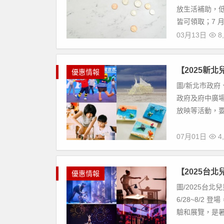
放生活補助，低
皆可領取；7 月
03月13日
8,
【2025新
優惠情報
圖/新北市政府、
政府及府中廣
放映等活動，要
07月01日
4,
【2025台
優惠情報
圖/2025台北
6/28~8/
驗和展覽，是暑