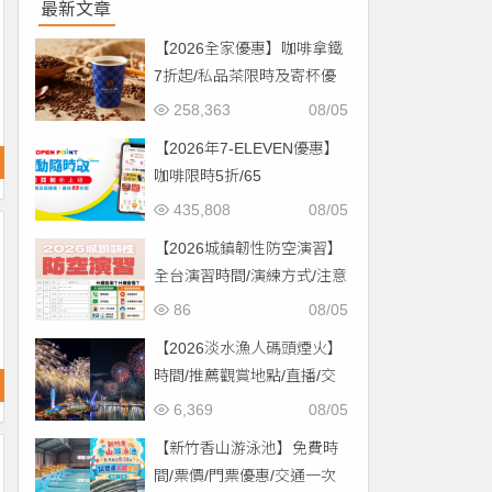
最新文章
【2026全家優惠】咖啡拿鐵
7折起/私品茶限時及寄杯優
惠！價格/菜單一起看
258,363
08/05
【2026年7-ELEVEN優惠】
咖啡限時5折/65
折/CITYCAFE菜單一起看！
435,808
08/05
【2026城鎮韌性防空演習】
全台演習時間/演練方式/注意
事項一次看！
86
08/05
【2026淡水漁人碼頭煙火】
時間/推薦觀賞地點/直播/交
通資訊一次看！
6,369
08/05
【新竹香山游泳池】免費時
間/票價/門票優惠/交通一次