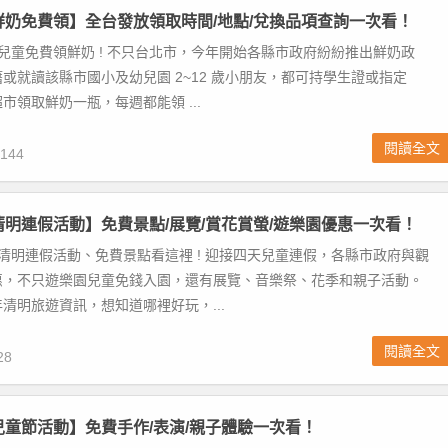
童鮮奶免費領】全台發放領取時間/地點/兌換品項查詢一次看！
 兒童免費領鮮奶 ! 不只台北市，今年開始各縣市政府紛紛推出鮮奶政
或就讀該縣市國小及幼兒園 2~12 歲小朋友，都可持學生證或指定
市領取鮮奶一瓶，每週都能領 ...
閱讀全文
144
童清明連假活動】免費景點/展覽/賞花賞螢/遊樂園優惠一次看！
台清明連假活動、免費景點看這裡 ! 迎接四天兒童連假，各縣市政府與觀
惠，不只遊樂園兒童免錢入園，還有展覽、音樂祭、花季和親子活動。
清明旅遊資訊，想知道哪裡好玩，...
閱讀全文
28
北兒童節活動】免費手作/表演/親子體驗一次看！