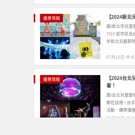
【2024新
優惠情報
圖/新北市兒童
7/13 起市
年新北兒藝節時
07月12日
8,
【2024台
優惠情報
看！
圖/台北兒童藝
都在這裡 ! 台
活動、購票優惠
06月28日
2,