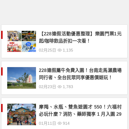
【228連假活動優惠整理】樂園門票1元
起/咖啡飲品折扣一次看！
02月25日
1,135
228連假屬牛免費入園！台南走馬瀨農場
同行者、全台民眾同享優惠價遊玩！
02月23日
1,783
摩羯、水瓶、雙魚遊園才 550！六福村
必玩什麼？消防、藥師獨享 1 月入園 29
9！
01月11日
914