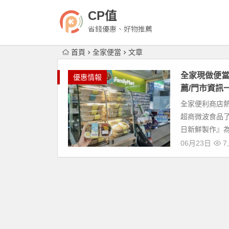
CP值
省錢優惠、好物推薦
首頁
全家便當
文章
全家現做便當登
優惠情報
薦/門市資訊
全家便利商店
超商微波食品
日新鮮製作』為
06月23日
7,