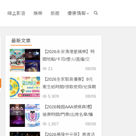
線上影音
娛樂
旅遊
優惠情報
最新文章
【2026永安漁港星繽樂】時
間地點/卡司/煙火/直播/交
通，免費入場！
21
08/06
【2026全家取貨優惠】9元
衛生紙時間/領取使用/兌換期
限一次看！
5,909
08/06
【2026韓國AAA頒獎典禮】
搶票時間/門票/出席名單/購
票一次看！
1,807
08/06
【2026基隆中元祭】普渡活