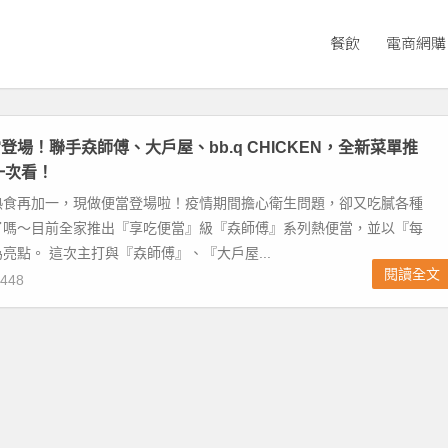
餐飲
電商網購
場！聯手𡘙師傅、大戶屋、bb.q CHICKEN，全新菜單推
一次看！
熱食再加一，現做便當登場啦！疫情期間擔心衛生問題，卻又吃膩各種
了嗎～目前全家推出『享吃便當』級『𡘙師傅』系列熱便當，並以『每
亮點。 這次主打與『𡘙師傅』、『大戶屋...
閱讀全文
448