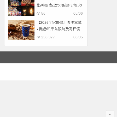
動/時間表/放水燈/遊行/煙火/
交通一次看！
56
08/06
【2026全家優惠】咖啡拿鐵
7折起/私品茶限時及寄杯優
惠！價格/菜單一起看
258,377
08/05