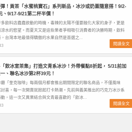
彈！貢茶「水蜜桃寶石」系列新品，冰沙或奶蓋隨意搭！9/2-
元、9/17-9/21第二杯半價！
許多飲料店蠢蠢欲動的時機，毒辣的太陽不僅要融化大家的身子，更是
喝涼水的慾望。而夏天又是這些業者爭相吸引消費者的決勝時期，飲料
，台灣本地最值得驕傲的水果自然是首選之...
閱讀全文
43
「飲冰室茶集」打造文青系冰沙！外帶餐點8折起， 5/31前加
一、聯名冰沙第2杯39元！
啡廳「奎克咖啡」每兩個月都會推出期間限定的聯名商品，不僅風味
當討喜，每一次開賣就掀起打卡熱潮。先前與義美推出的巧克力冰沙系
動，這一次又異業結合與文青最喜歡的「飲冰...
閱讀全文
33