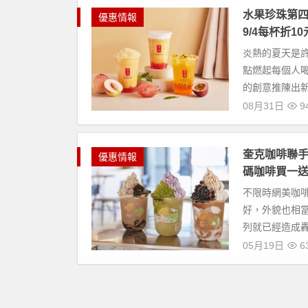
水果珍珠第四
優惠情報
9/4每杯折10
炎熱的夏天是
點燃起每個人
的創意推陳出新
08月31日
9
奎克咖啡聯手
優惠情報
碼咖啡買一送
不限時網美咖
好，外貌也相
列就已經造成轟
05月19日
6