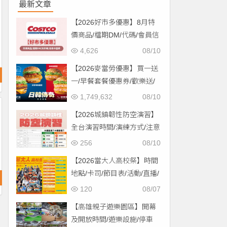
最新文章
【2026好市多優惠】8月特
價商品/檔期DM/代碼/會員信
用卡回饋一次看！
4,626
08/10
【2026麥當勞優惠】買一送
一/早餐套餐優惠券/歡樂送/
外送優惠/菜單整理
1,749,632
08/10
【2026城鎮韌性防空演習】
全台演習時間/演練方式/注意
事項一次看！
256
08/10
【2026當大人高校祭】時間
地點/卡司/節目表/活動/直播/
交通，免費入場！
120
08/07
【高雄親子遊樂園區】開幕
及開放時間/遊樂設施/停車