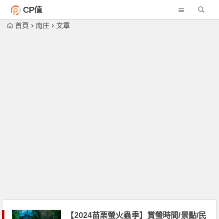
CP值
首頁
南庄
文章
【2024苗栗螢火蟲季】賞螢時間/景點/民