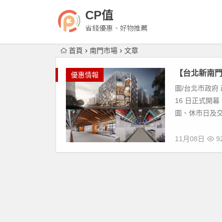
CP值
省錢優惠、好物推薦
首頁
南門市場
文章
【台北新南門
優惠情報
圖/台北市政府 
16 日正式開
圖、休市日及交
11月08日
92