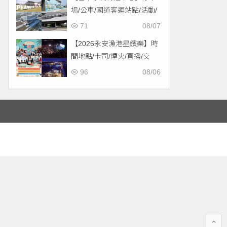
場/公車/國道客運站點/活動/
交通，啟用免費停車！
71
08/07
【2026永安漁港星繽樂】時
間地點/卡司/煙火/直播/交
通，免費入場！
96
08/06