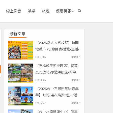
線上影音
娛樂
旅遊
優惠情報
最新文章
【2026當大人高校祭】時間
地點/卡司/節目表/活動/直播/
交通，免費入場！
106
08/07
【高雄親子遊樂園區】開幕
及開放時間/遊樂設施/停車
場/交通一次看！
936
08/07
【2026台中石岡熱氣球嘉年
華】時間/場次購票/煙火/活
動/交通，土牛運動公園登
557
08/07
場！
【台中水湳轉運中心】停車