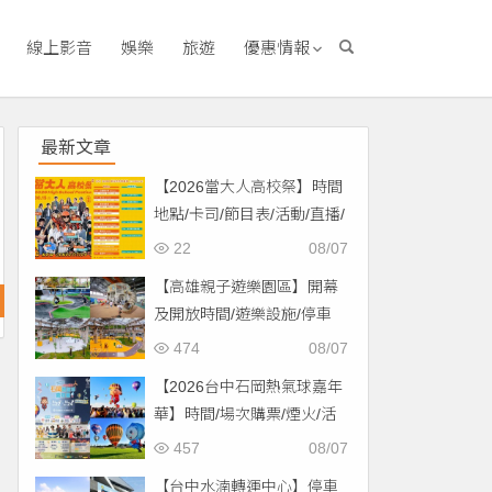
線上影音
娛樂
旅遊
優惠情報
最新文章
【2026當大人高校祭】時間
地點/卡司/節目表/活動/直播/
交通，免費入場！
22
08/07
【高雄親子遊樂園區】開幕
及開放時間/遊樂設施/停車
場/交通一次看！
474
08/07
【2026台中石岡熱氣球嘉年
華】時間/場次購票/煙火/活
動/交通，土牛運動公園登
457
08/07
場！
【台中水湳轉運中心】停車