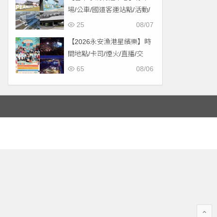
場/公車/國道客運站點/活動/
交通，啟用免費停車！
25
08/07
【2026永安漁港星繽樂】時
間地點/卡司/煙火/直播/交
通，免費入場！
65
08/06