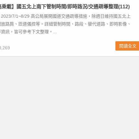
高乘載】國五北上南下管制時間/即時路況/交通疏導整理(112)
023/7/1~8/29 高公局展開國道交通疏導措施，除週日維持國五北上
開放路肩、匝道儀控等。詳細管制時間、路段、替代道路、即時影像、
資訊，皆可參考下文整理。...
閱讀全文
,269