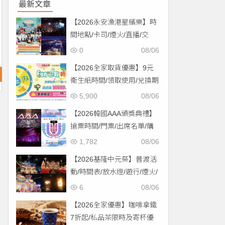
最新文章
【2026永安漁港星繽樂】時
間地點/卡司/煙火/直播/交
通，免費入場！
0
08/06
【2026全家取貨優惠】9元
衛生紙時間/領取使用/兌換期
限一次看！
5,900
08/06
【2026韓國AAA頒獎典禮】
搶票時間/門票/出席名單/購
票一次看！
1,782
08/06
【2026基隆中元祭】普渡活
動/時間表/放水燈/遊行/煙火/
交通一次看！
6
08/06
【2026全家優惠】咖啡拿鐵
7折起/私品茶限時及寄杯優