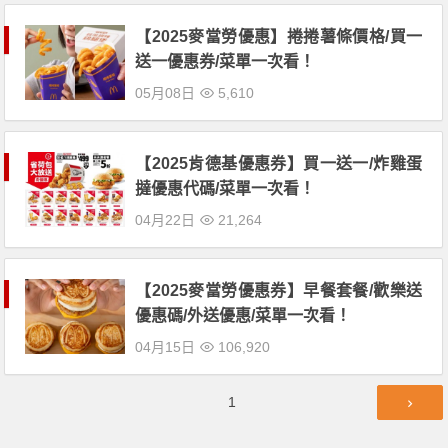
【2025麥當勞優惠】捲捲薯條價格/買一
送一優惠券/菜單一次看！
05月08日
5,610
【2025肯德基優惠券】買一送一/炸雞蛋
撻優惠代碼/菜單一次看！
04月22日
21,264
【2025麥當勞優惠券】早餐套餐/歡樂送
優惠碼/外送優惠/菜單一次看！
04月15日
106,920
文
第
1
章
頁
導