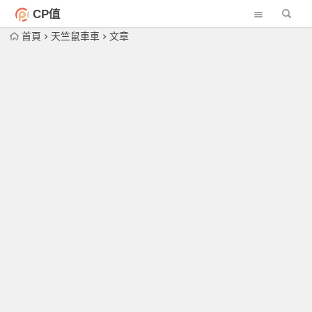
CP值
首頁
天竺鼠車車
文章