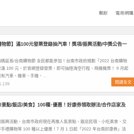
餐飲
電商網購
南購物節】滿100元發票登錄抽汽車！獎項/振興活動/中獎公告一
碼延長/台南購物節 全民都能參加！台南市政府規劃「2022 台南購物
滿 100 元，於官網登錄發票，即可抽陸海空行程、飛機機票！ 9 月起
有汽車、機車、手機、...
閱讀全文
,139
市景點/飯店/美食】100種↑優惠！好康券領取辦法/合作店家及
宿振興活動，台南市政府現在再推人氣景點、飯店民宿、小吃美食、交
禮購物等 100 種以上優惠！7 月 1 日起「2022 年台南好康券」活