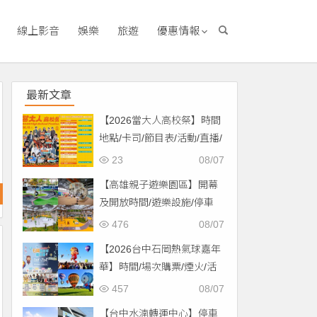
線上影音
娛樂
旅遊
優惠情報
最新文章
【2026當大人高校祭】時間
地點/卡司/節目表/活動/直播/
交通，免費入場！
23
08/07
【高雄親子遊樂園區】開幕
及開放時間/遊樂設施/停車
場/交通一次看！
476
08/07
【2026台中石岡熱氣球嘉年
華】時間/場次購票/煙火/活
動/交通，土牛運動公園登
457
08/07
場！
【台中水湳轉運中心】停車