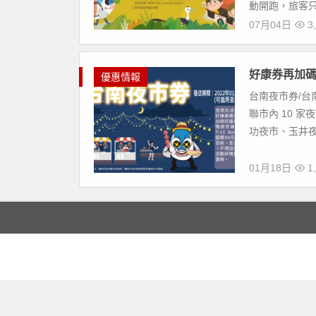
動開跑，旅客只
07月04日
3,
好康券再加碼
優惠情報
台南夜市券/台
聯市內 10 
功夜市、玉井夜
01月18日
1,