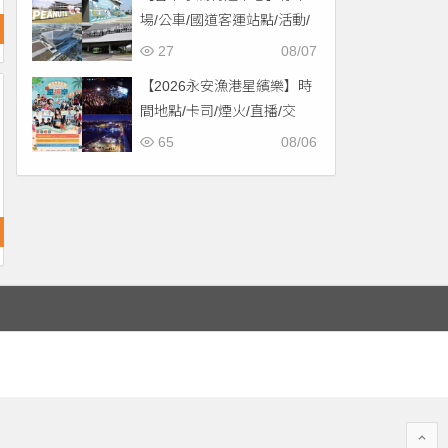
場/公車/國道客運站點/活動/
交通，啟用免費停車！
27
08/07
【2026永安漁港星繽樂】時
間地點/卡司/煙火/直播/交
通，免費入場！
65
08/06