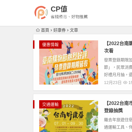
CP值
省錢優惠、好物推薦
首頁
好康券
文章
【2022台
優惠情報
次看
發票登錄期限加
節」，民眾消費
好禮月月抽，還
12月23日
15
【2022台南
交通運輸
登錄抽獎
繼去年旅遊住
通運輸工具、伴手