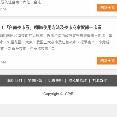
要入住台南市內任一合法...
閱讀全文
274
！「台南夜市券」領取/使用方法及夜市商家資訊一次看
南市政府 台南夜市券免費拿！近期台南市政府宣布振興優惠再加碼，串
家夜市，包括花園、大東、武聖三大夜市及仁和夜市、復華夜市、小北成
市、新永華夜市、中華路夜市、新...
閱讀全文
744
聯絡我們
問題回報
免責聲明
隱私權條款
招募夥伴
Copyright © CP值