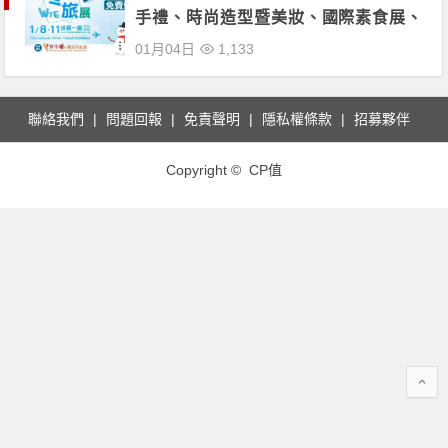
手禮、時尚造型暨美妝、國際素食展、
台北婦幼用品展都在這裡
01月04日
1,133
聯絡我們
問題回報
免責聲明
隱私權條款
招募夥伴
Copyright © CP值