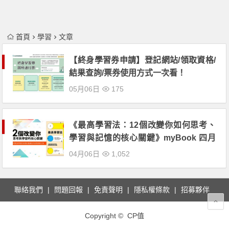
首頁
學習
文章
【終身學習券申請】登記網站/領取資格/
結果查詢/票券使用方式一次看！
05月06日
175
《最高學習法：12個改變你如何思考、
學習與記憶的核心關鍵》myBook 四月
份電子書免費領取！
04月06日
1,052
聯絡我們
問題回報
免責聲明
隱私權條款
招募夥伴
Copyright © CP值