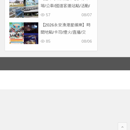
場/公車/國道客運站點/活動/
交通，啟用免費停車！
57
08/07
【2026永安漁港星繽樂】時
間地點/卡司/煙火/直播/交
通，免費入場！
85
08/06