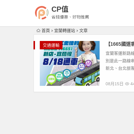
CP值
省錢優惠、好物推薦
首頁
宜蘭轉運站
文章
【1665國
交通運輸
宜蘭客運新路線
別是此一路線
新北、台北旅客
08月15日
44