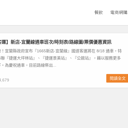
餐飲
電商網購
道客運】新店-宜蘭線通車班次/時刻表/路線圖/票價優惠資訊
！宜蘭縣政府宣布『1665新店-宜蘭線』國道客運將在 8/18 通車，特
串聯『捷運大坪林站』、『捷運景美站』、『公館站』，藉以服務更多
。為慶祝通車，目前路線祭出...
閱讀全文
,679