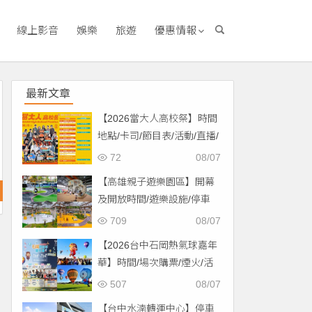
線上影音
娛樂
旅遊
優惠情報
最新文章
【2026當大人高校祭】時間
地點/卡司/節目表/活動/直播/
交通，免費入場！
72
08/07
【高雄親子遊樂園區】開幕
及開放時間/遊樂設施/停車
場/交通一次看！
709
08/07
【2026台中石岡熱氣球嘉年
華】時間/場次購票/煙火/活
動/交通，土牛運動公園登
507
08/07
場！
【台中水湳轉運中心】停車