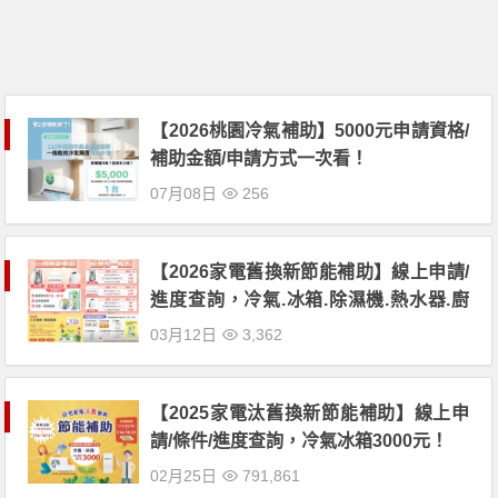
【2026桃園冷氣補助】5000元申請資格/
補助金額/申請方式一次看！
07月08日
256
【2026家電舊換新節能補助】線上申請/
進度查詢，冷氣.冰箱.除濕機.熱水器.廚
餘機通通有！
03月12日
3,362
【2025家電汰舊換新節能補助】線上申
請/條件/進度查詢，冷氣冰箱3000元！
02月25日
791,861