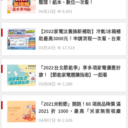
整理！紙本、數位一次看！
04月13日
5,651
【2022家電汰舊換新補助】冷氣/冰箱補
助最高3000元！申請流程一次看，台東
縣民適用！
03月10日
12,518
「2022台北節能季」享多項家電優惠好
康！【節能家電選購指南】一起看
03月08日
2,286
「2021米粉節」開跑！60 項商品降價 滿
2021 折 1000，最高「米家無限吸塵
器」折 1500 元！
04月07日
2,636