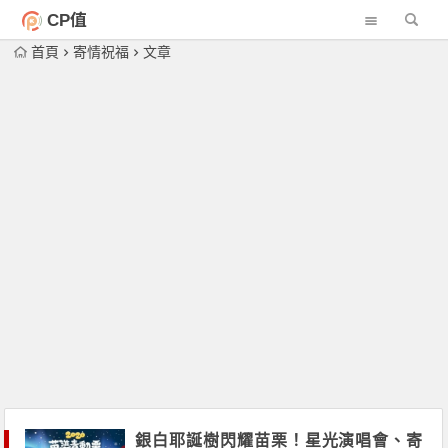
CP值
首頁
寄情祝福
文章
銀白耶誕樹閃耀苗栗！星光演唱會、寄