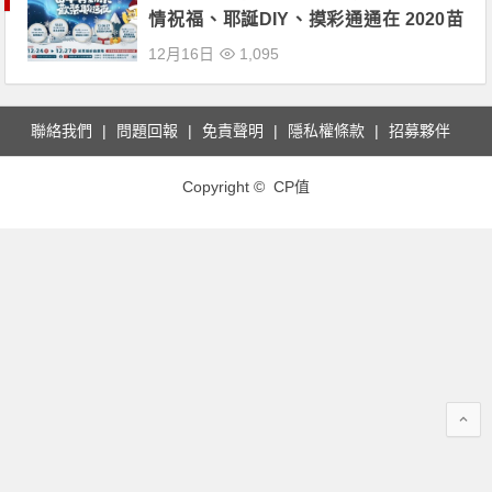
情祝福、耶誕DIY、摸彩通通在 2020苗
準青動栗歡聚耶誕夜！
12月16日
1,095
聯絡我們
問題回報
免責聲明
隱私權條款
招募夥伴
Copyright © CP值