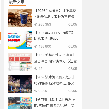
最新文章
【2026全家優惠】咖啡拿鐵
7折起/私品茶限時及寄杯優
惠！價格/菜單一起看
258,353
08/05
【2026年7-ELEVEN優惠】
咖啡限時5折/65
折/CITYCAFE菜單一起看！
435,800
08/05
【2026城鎮韌性防空演習】
全台演習時間/演練方式/注意
事項一次看！
42
08/05
【2026淡水漁人碼頭煙火】
時間/推薦觀賞地點/直播/交
通資訊一次看！
6,260
08/05
【新竹香山游泳池】免費時
間/票價/門票優惠/交通一次