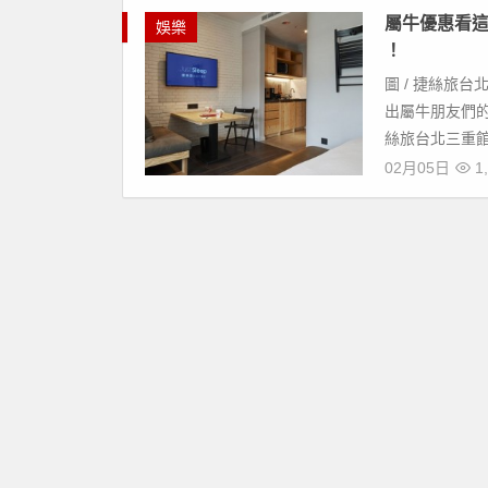
屬牛優惠看這
娛樂
！
圖 / 捷絲旅
出屬牛朋友們的
絲旅台北三重館
02月05日
1,