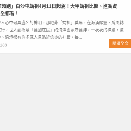
粉紅超跑」白沙屯媽祖4月11日起駕！大甲媽祖比較、進香資
程全都看！
灣人心中最具盛名的神明，那絕非「媽祖」莫屬，在海湧顯靈、颱風轉
航行，世人認為是「護國庇民」的海洋國家守護神，一次次的神蹟，還
、遶境都有許多感人且貼近信徒的神蹟，每...
閱讀全文
188