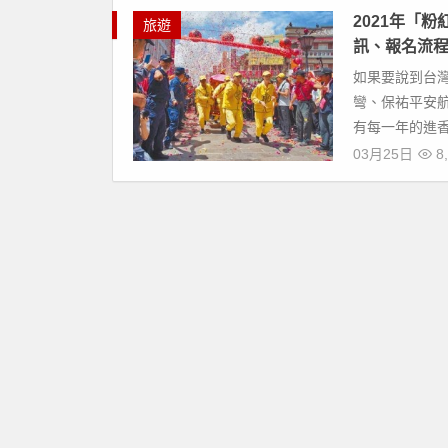
2021年「
旅遊
訊、報名流
如果要說到台
彎、保祐平安
有每一年的進香
03月25日
8,