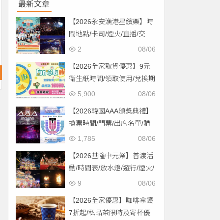
最新文章
【2026永安漁港星繽樂】時
間地點/卡司/煙火/直播/交
通，免費入場！
2
08/06
【2026全家取貨優惠】9元
衛生紙時間/領取使用/兌換期
限一次看！
5,900
08/06
【2026韓國AAA頒獎典禮】
搶票時間/門票/出席名單/購
票一次看！
1,785
08/06
【2026基隆中元祭】普渡活
動/時間表/放水燈/遊行/煙火/
交通一次看！
9
08/06
【2026全家優惠】咖啡拿鐵
7折起/私品茶限時及寄杯優