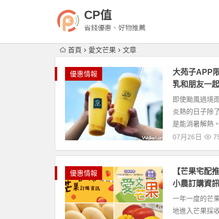
CP值
省錢優惠、好物推薦
首頁
愛文芒果
文章
大苑子APP
優惠情報
乳和朋友一
即使颱風過境
炎熱的日子除
是能消暑解熱。
07月26日
7
【芒果宅配推
優惠情報
小農訂購資訊
一年一度的芒
地進入芒果採