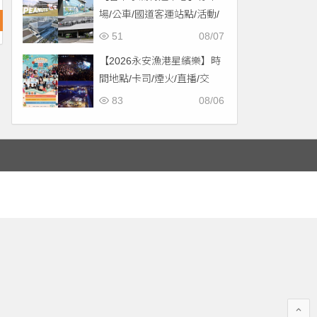
場/公車/國道客運站點/活動/
交通，啟用免費停車！
51
08/07
【2026永安漁港星繽樂】時
間地點/卡司/煙火/直播/交
通，免費入場！
83
08/06