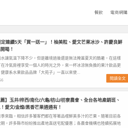
餐飲
電商網購
限定連續5天「買一送一」！柚美粒、愛文芒果冰沙、許慶良鮮
起開喝！
雨水讓氣溫下降不少，但是離境過後還是無法掩蓋夏天的酷暑，在這樣
了在冷氣房裡享受一個人的時光之外，來一杯冰涼無負擔的果汁飲品更
健康系水果飲品品牌「大苑子」一直以來使...
閱讀全文
56
薦】玉井/梓西/南化/六龜/枋山/枋寮農會、全台各地產銷班、
！愛文/金煌/黑香芒果通通有！
果季來臨，相信許多饕客們都在等著品嚐鮮美多汁的芒果。隨著目前各
收期，許多縣市紛紛推出產地直送宅配優惠；各農會機構也陸續拓展地