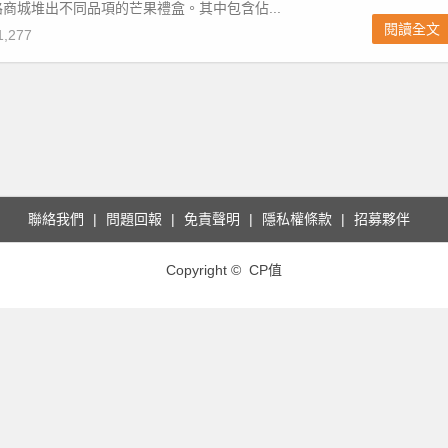
商城堆出不同品項的芒果禮盒。其中包含佔...
閱讀全文
,277
聯絡我們
問題回報
免責聲明
隱私權條款
招募夥伴
Copyright © CP值