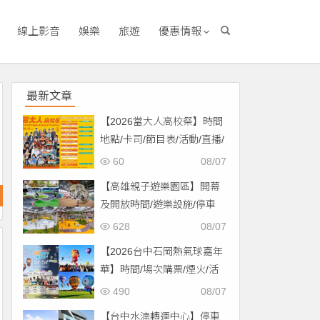
線上影音
娛樂
旅遊
優惠情報
最新文章
【2026當大人高校祭】時間
地點/卡司/節目表/活動/直播/
交通，免費入場！
60
08/07
【高雄親子遊樂園區】開幕
及開放時間/遊樂設施/停車
場/交通一次看！
628
08/07
【2026台中石岡熱氣球嘉年
華】時間/場次購票/煙火/活
動/交通，土牛運動公園登
490
08/07
場！
【台中水湳轉運中心】停車