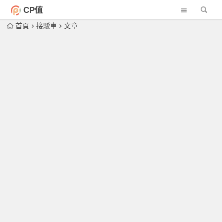
CP值
首頁
接駁車
文章