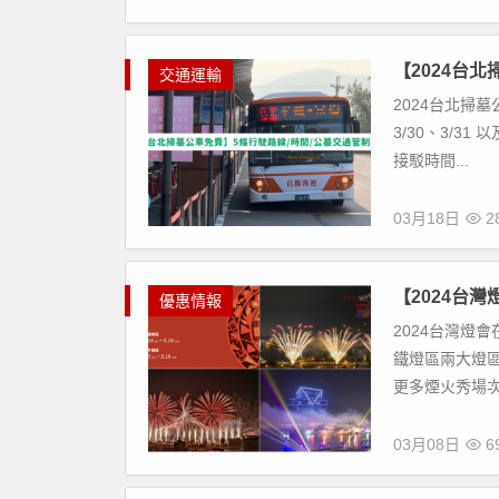
【2024台
交通運輸
2024台北掃墓
3/30、3/3
接駁時間...
03月18日
28
【2024台
優惠情報
2024台灣燈會
鐵燈區兩大燈區
更多煙火秀場次
03月08日
69