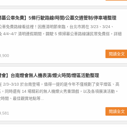
北掃墓公車免費】5條行駛路線/時間/公墓交通管制/停車場整理
公車免費路線看這裡！因應清明節來臨，台北市將在 3/23、3/24、
1 以及 4/4~4/7 清明連假期間，闢駛 5 條掃墓公車路線讓民眾免費搭，詳細
閱讀全文
,900
灣燈會】台南燈會無人機表演/煙火時間/燈區活動整理
在 2/3~3/10 於台南登場，值得一提的是今年不僅規劃了安平燈區、高
，同時還有 14 場精彩的無人機煙火秀重頭戲，以及各項展演活動。
時間、最佳觀賞地點等...
閱讀全文
,581