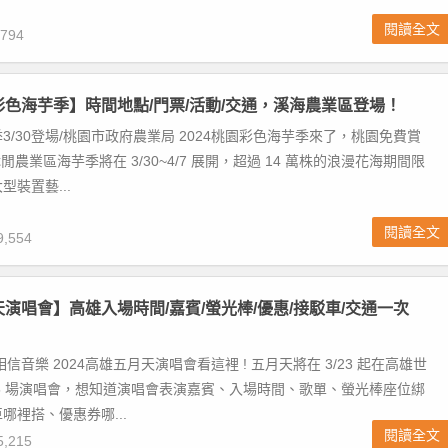
閱讀全文
794
園彩色海芋季】時間地點/門票/活動/交通，溪海農業區登場！
3/30登場/桃園市政府農業局 2024桃園彩色海芋季來了，桃園免費賞
休閒農業區海芋季將在 3/30~4/7 展開，超過 14 萬株的浪漫花海期間限
裝置藝...
閱讀全文
,554
月天演唱會】高雄入場時間/嘉賓/螢光棒/優惠/接駁車/交通一次
信音樂 2024高雄五月天演唱會看這裡 ! 五月天將在 3/23 起在高雄世
5 場演唱會，想知道演唱會表演嘉賓、入場時間、歌單、螢光棒座位綁
哪裡搭、優惠券哪...
閱讀全文
,215