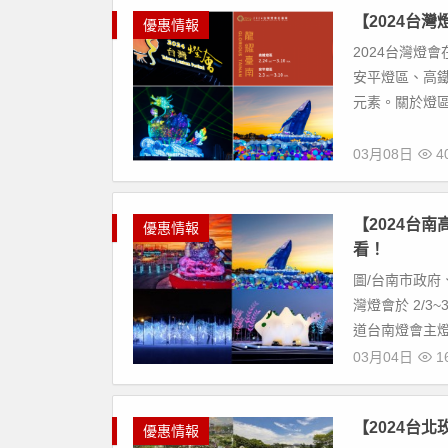
【2024台
優惠情報
2024台灣燈會
安平燈區、高
元素。關於燈區
03月08日
40
【2024台
優惠情報
看！
圖/台南市政府
灣燈會於 2/3
道台南燈會主燈地
03月04日
16
【2024台
優惠情報