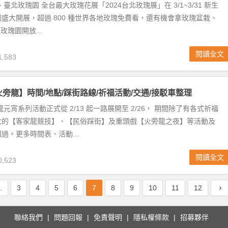
臺北玫瑰園 全台最大玫瑰花展「2024台北玫瑰展」在 3/1~3/31 新生
盛大開展，超過 800 種世界各地玫瑰免費看，還有機會拿玫瑰盆栽、
玫瑰園開放...
閱讀全文
,583
火旁龍】時間/地點/踩街路線/祈福活動/交通/接駁車整理
龍元宵系列活動正式從 2/13 起一路展開至 2/26， 期間除了有各式祈福
大的【客家龍競技】、【民俗踩街】及重頭戲【火旁龍之夜】等活動及
過。更多時間表、活動...
閱讀全文
,523
..
3
4
5
6
7
8
9
10
11
12
聯絡我們
問題回報
免責聲明
隱私權條款
招募夥伴