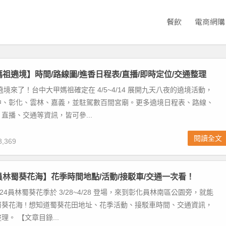
餐飲
電商網購
甲媽祖遶境】時間/路線圖/進香日程表/直播/即時定位/交通整理
遶境來了！台中大甲媽祖確定在 4/5~4/14 展開九天八夜的遶境活動，
中、彰化、雲林、嘉義，並駐駕數百間宮廟。更多遶境日程表、路線、
直播、交通等資訊，皆可參...
閱讀全文
,369
化員林蜀葵花海】花季時間地點/活動/接駁車/交通一次看！
024員林蜀葵花季於 3/28~4/28 登場，來到彰化員林南區公園旁，就能
葵花海 ! 想知道蜀葵花田地址、花季活動、接駁車時間、交通資訊，
。 【文章目錄...