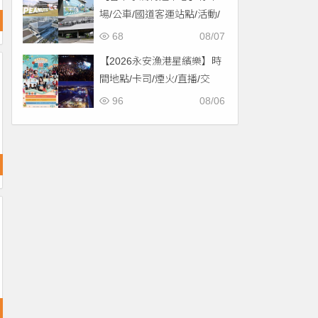
場/公車/國道客運站點/活動/
交通，啟用免費停車！
68
08/07
【2026永安漁港星繽樂】時
間地點/卡司/煙火/直播/交
通，免費入場！
96
08/06