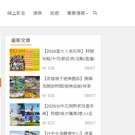
線上影音
娛樂
旅遊
優惠情報
最新文章
【2026當大人高校祭】時間
地點/卡司/節目表/活動/直播/
交通，免費入場！
106
08/07
【高雄親子遊樂園區】開幕
及開放時間/遊樂設施/停車
場/交通一次看！
935
08/07
【2026台中石岡熱氣球嘉年
華】時間/場次購票/煙火/活
動/交通，土牛運動公園登
553
08/07
場！
【台中水湳轉運中心】停車