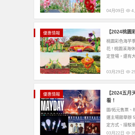
04月09日
4,
【2024桃
優惠情報
桃園彩色海芋季
花 ! 桃園溪海
定登場，還有大型
03月29日
29
【2024五
優惠情報
看！
圖/拓元售票、相
運主場館舉辦 
定方式、接駁車
03月22日
35