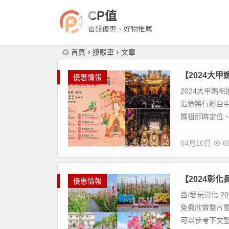
CP值
省錢優惠、好物推薦
首頁
接駁車
文章
【2024大
優惠情報
2024大甲媽祖
沿途將行經台
媽祖即時定位、
04月10日
68
【2024彰
優惠情報
圖/愛玩彰化 2
免費欣賞整片蜀
可以參考下文整理