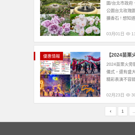
圖/台北市政府、
公園台北玫瑰園
擴香石 ! 想知道
03月01日
11
【2024苗栗
優惠情報
2024苗栗火旁
儀式，還有盛
精彩表演不容錯
02月23日
30
1
.