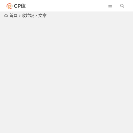
CP值
首頁
收垃圾
文章