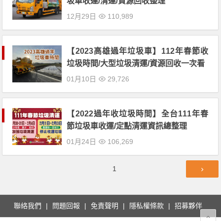
圾車收運/清運/資源回收整理
12月29日
110,989
【2023高雄過年垃圾車】112年春節收
垃圾時間/大型垃圾清運/資源回收一次看
01月10日
29,726
【2022過年收垃圾時間】全台111年春
節垃圾車收運/定點清運資訊總整理
01月24日
106,269
文
第
1
章
頁
導
覽
聯絡我們
問題回報
免責聲明
隱私權條款
招募夥伴