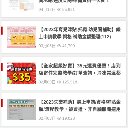
間地點/進度查詢/準備資料一次看！
04月12日
55,831
【2023年育兒津貼.托育.幼兒園補助】線
上申請教學.資格.補助金額整理(112)
03月03日
41,700
【全家超級好賣】35元運費優惠！店到
店寄件完整教學/訂單查詢，冷凍常溫都
能配送
02月09日
125,918
【2023失業補助】線上申請/資格/補貼金
額/流程教學，被資遣、非自願離職適用
(112年)
02月03日
19,028