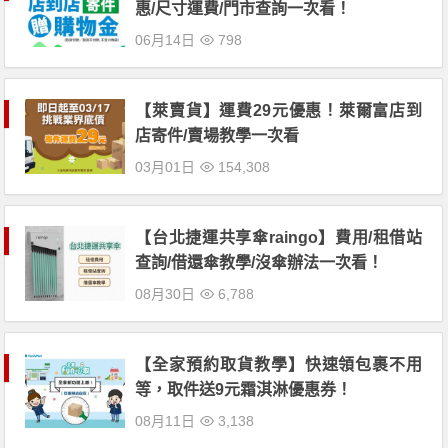
惠/尺寸運費/門市查詢一次看！
06月14日
798
【萊賣貨】運費29元優惠！萊爾富店到
店寄件/賣場教學一次看
03月01日
154,308
【台北捷運共享傘raingo】費用/租借站
查詢/借還傘教學/沒傘辦法一次看！
08月30日
6,788
【全家預約取貨教學】快速領包裹不用
等，取件送9元霜淇淋優惠券！
08月11日
3,138