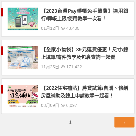
【2023台灣Pay轉帳免手續費】適用銀
行/轉帳上限/使用教學一次看！
01月12日
43,405
【全家小物袋】39元運費優惠！尺寸/線
上填單/寄件教學及包裹查詢一起看
11月25日
171,422
【2022住宅補貼】房貸試算/自購、修繕
房屋補助及線上申請教學一起看！
08月09日
6,097
文
第
1
章
頁
導