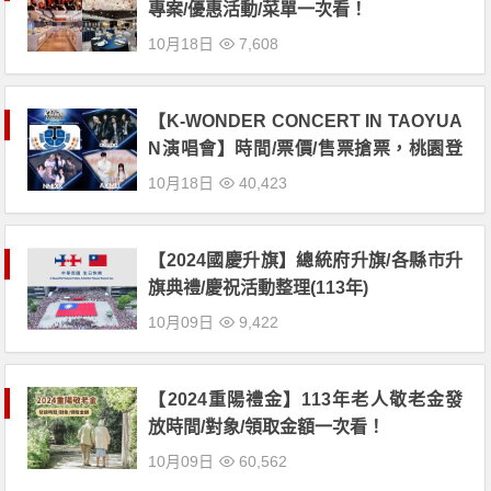
專案/優惠活動/菜單一次看！
10月18日
7,608
【K-WONDER CONCERT IN TAOYUA
N演唱會】時間/票價/售票搶票，桃園登
場！
10月18日
40,423
【2024國慶升旗】總統府升旗/各縣市升
旗典禮/慶祝活動整理(113年)
10月09日
9,422
【2024重陽禮金】113年老人敬老金發
放時間/對象/領取金額一次看！
10月09日
60,562