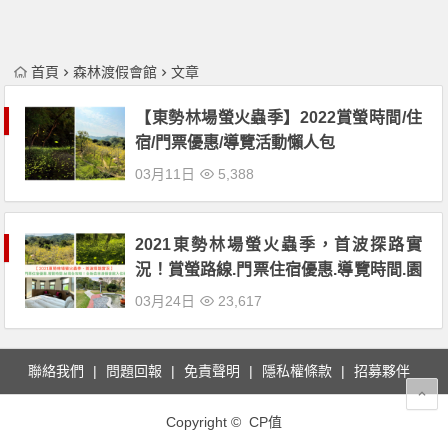
首頁
森林渡假會館
文章
【東勢林場螢火蟲季】2022賞螢時間/住
宿/門票優惠/導覽活動懶人包
03月11日
5,388
2021東勢林場螢火蟲季，首波探路實
況！賞螢路線.門票住宿優惠.導覽時間.園
區秘境全攻略！全新森林渡假會館入住
03月24日
23,617
體驗推薦！
聯絡我們
問題回報
免責聲明
隱私權條款
招募夥伴
Copyright © CP值