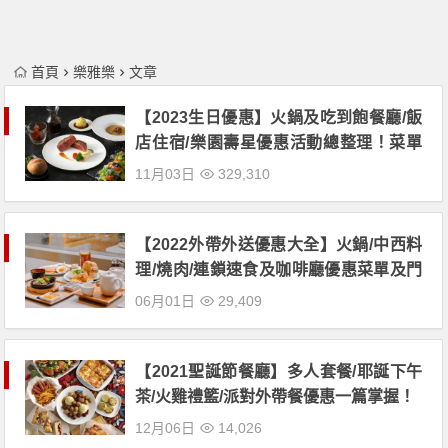
首頁
樂雅樂
文章
【2023生日優惠】火鍋及吃到飽餐廳/飯
店住宿/樂園壽星優惠活動總整理！菜單
及門市地點一起看
11月03日
329,310
【2022外帶外送優惠大全】火鍋/中西料
理/燒肉/連鎖速食及咖啡廳優惠菜單及門
市一次看
06月01日
29,409
【2021聖誕節餐廳】多人套餐/耶誕下午
茶/火雞禮籃/派對外帶餐優惠一篇掌握！
12月06日
14,026