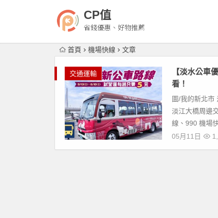
CP值
省錢優惠、好物推薦
首頁
機場快線
文章
【淡水公車優
交通運輸
看！
圖/我的新北市
淡江大橋周邊交通
線、990 機場快線
05月11日
1,