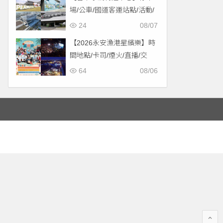
場/公車/國道客運站點/活動/
交通，啟用免費停車！
24
08/07
【2026永安漁港星繽樂】時
間地點/卡司/煙火/直播/交
通，免費入場！
64
08/06