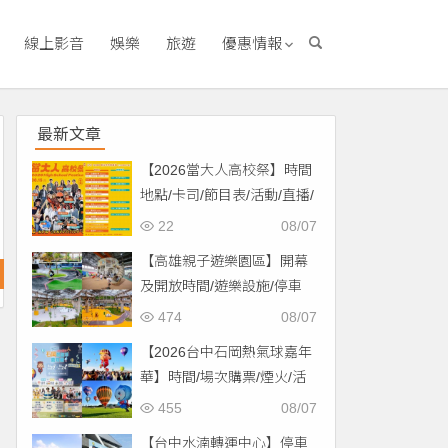
線上影音
娛樂
旅遊
優惠情報
最新文章
【2026當大人高校祭】時間
地點/卡司/節目表/活動/直播/
交通，免費入場！
22
08/07
【高雄親子遊樂園區】開幕
及開放時間/遊樂設施/停車
場/交通一次看！
474
08/07
【2026台中石岡熱氣球嘉年
華】時間/場次購票/煙火/活
動/交通，土牛運動公園登
455
08/07
場！
【台中水湳轉運中心】停車