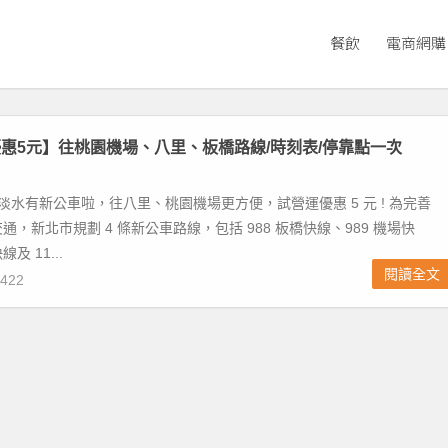
餐飲
電商網購
惠5元】往桃園機場、八里、板橋路線/時刻表/停靠點一次
 淡水有新公車啦，往八里、桃園機場更方便，試營運優惠 5 元 ! 為完善
，新北市規劃 4 條新公車路線，包括 988 板橋快線、989 機場快
及 11...
閱讀全文
422