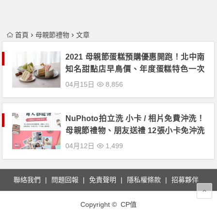
首頁
母親節禮物
文章
2021 母親節蛋糕預購優惠開跑！北中南
知名甜點店早鳥價、年度蛋糕特色一次
看！
04月15日
8,856
NuPhoto拍立洗 小卡 / 相片免費沖洗！
母親節禮物、朋友送禮 12張小卡免沖洗
費！
04月12日
1,499
聯絡我們
問題回報
免責聲明
隱私權條款
招募夥伴
Copyright © CP值