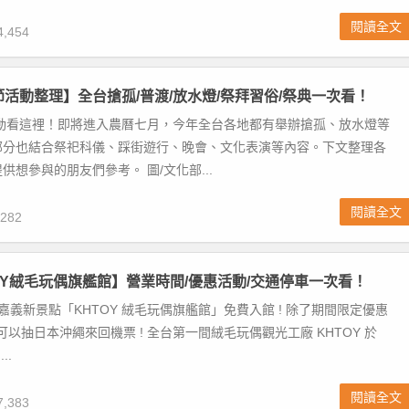
閱讀全文
,454
元節活動整理】全台搶孤/普渡/放水燈/祭拜習俗/祭典一次看！
活動看這裡！即將進入農曆七月，今年全台各地都有舉辦搶孤、放水燈等
部分也結合祭祀科儀、踩街遊行、晚會、文化表演等內容。下文整理各
供想參與的朋友們參考。 圖/文化部...
閱讀全文
282
OY絨毛玩偶旗艦館】營業時間/優惠活動/交通停車一次看！
 嘉義新景點「KHTOY 絨毛玩偶旗艦館」免費入館 ! 除了期間限定優惠
可以抽日本沖繩來回機票 ! 全台第一間絨毛玩偶觀光工廠 KHTOY 於
..
閱讀全文
,383