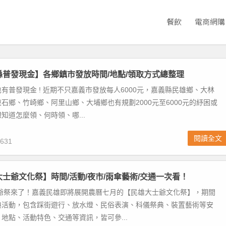
餐飲
電商網購
義縣普發現金】各鄉鎮市發放時間/地點/領取方式總整理
有普發現金 ! 近期不只嘉義市發放每人6000元，嘉義縣民雄鄉、大林
石鄉、竹崎鄉、阿里山鄉、大埔鄉也有規劃2000元至6000元的紓困或
知道怎麼領、何時領、哪...
閱讀全文
631
雄大士爺文化祭】時間/活動/夜市/雨傘藝術/交通一次看！
士爺祭來了！嘉義民雄即將展開農曆七月的【民雄大士爺文化祭】，期間
典活動，包含踩街遊行、放水燈、民俗表演、科儀祭典、裝置藝術等安
地點、活動特色、交通等資訊，皆可參...