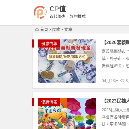
CP值
省錢優惠、好物推薦
首頁
民雄
文章
【2026嘉
優惠情報
嘉義縣鄉鎮市也
鎮、朴子市、東
振興經濟金，想
04月23日
6,
【2023民
優惠情報
2023民雄大
將會有各種慶
排。更多時間、