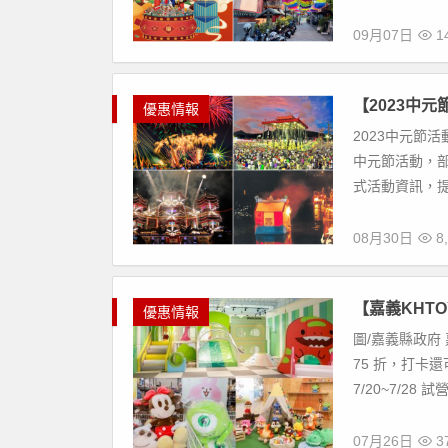
09月07日
14
【2023中
優惠情報
2023中元節
中元節活動，
式活動資訊，提
08月30日
8,
【嘉義KHT
優惠情報
圖/嘉義縣政府
75 折，打卡還
7/20~7/28 試營.
07月26日
37