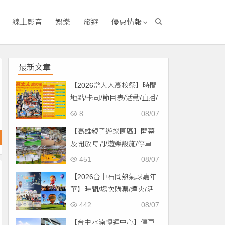
線上影音
娛樂
旅遊
優惠情報
最新文章
【2026當大人高校祭】時間
地點/卡司/節目表/活動/直播/
交通，免費入場！
8
08/07
【高雄親子遊樂園區】開幕
及開放時間/遊樂設施/停車
場/交通一次看！
451
08/07
【2026台中石岡熱氣球嘉年
華】時間/場次購票/煙火/活
動/交通，土牛運動公園登
442
08/07
場！
【台中水湳轉運中心】停車