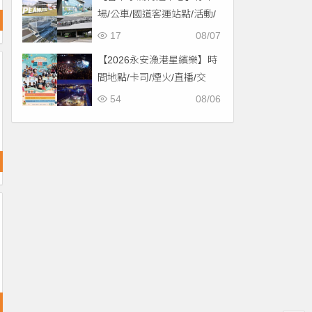
場/公車/國道客運站點/活動/
交通，啟用免費停車！
17
08/07
【2026永安漁港星繽樂】時
間地點/卡司/煙火/直播/交
通，免費入場！
54
08/06