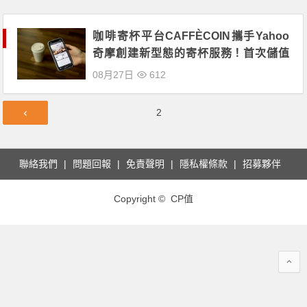
咖啡寄杯平台CAFFÈCOIN攜手Yahoo
奇摩創建新型態的寄杯服務！首次儲值
使用永豐卡更加碼回饋！
08月27日
612
文
第
2
章
頁
導
覽
聯絡我們
問題回報
免責聲明
隱私權條款
招募夥伴
Copyright © CP值