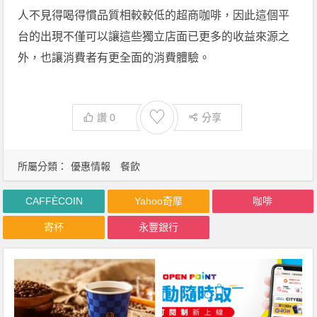
人不見得喝得慣品質相較較低的超商咖啡，因此這個平
台的出現不僅可以讓這些獨立店面已更多的收益來源之
外，也讓消費者有更全面的消費體驗。
♡
讚
0
分享
所屬分類：
優惠情報
餐飲
CAFFÈCOIN
Yahoo奇摩
咖啡
寄杯
永豐銀行