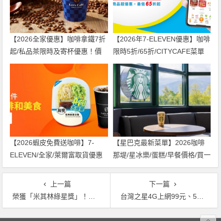
【2026全家優惠】咖啡拿鐵7折
【2026年7-ELEVEN優惠】咖啡
起/私品茶限時及寄杯優惠！價
限時5折/65折/CITYCAFE菜單
格/菜單一起看
一起看！
【2026蝦皮免費送咖啡】7-
【星巴克最新菜單】2026咖啡
ELEVEN/全家/萊爾富取貨優惠
那堤/星冰樂/蛋糕/早餐價格/買一
兌換方式一起看
送一整理
上一篇
下一篇
榮獲「米其林綠星獎」！山海樓慶「雙星殊榮」8/27-9/25全面8折；GREEN & SAFE 真食物專賣店至9/12全通路9折！
台灣之星4G上網99元、5G上網149元起！5G吃到飽1199全電信最低價！
文