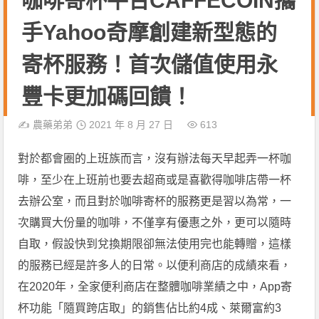
咖啡寄杯平台CAFFÈCOIN攜
手Yahoo奇摩創建新型態的
寄杯服務！首次儲值使用永
豐卡更加碼回饋！
✍️
農藥弟弟
2021 年 8 月 27 日
613
對於都會圈的上班族而言，沒有辦法每天早起弄一杯咖
啡，至少在上班前也要去超商或是喜歡得咖啡店帶一杯
去辦公室，而且對於咖啡寄杯的服務更是習以為常，一
次購買大份量的咖啡，不僅享有優惠之外，更可以隨時
自取，假設快到兌換期限卻無法使用完也能轉贈，這樣
的服務已經是許多人的日常。以便利商店的成績來看，
在2020年，全家便利商店在整體咖啡業績之中，App寄
杯功能「隨買跨店取」的銷售佔比約4成、萊爾富約3