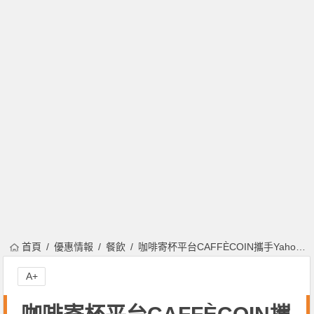
首頁
優惠情報
餐飲
咖啡寄杯平台CAFFÈCOIN攜手Yahoo奇摩創建新型態的寄杯服務！首次儲值使用永豐卡更加碼回饋！
A+