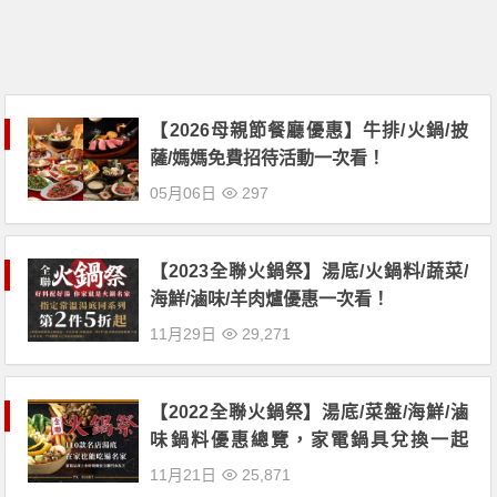
【2026母親節餐廳優惠】牛排/火鍋/披
薩/媽媽免費招待活動一次看！
05月06日
297
【2023全聯火鍋祭】湯底/火鍋料/蔬菜/
海鮮/滷味/羊肉爐優惠一次看！
11月29日
29,271
【2022全聯火鍋祭】湯底/菜盤/海鮮/滷
味鍋料優惠總覽，家電鍋具兌換一起
看！
11月21日
25,871