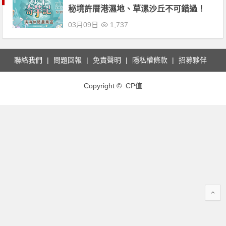
秘境許厝港濕地、草漯沙丘不可錯過！
03月09日
1,737
聯絡我們
問題回報
免責聲明
隱私權條款
招募夥伴
Copyright © CP值