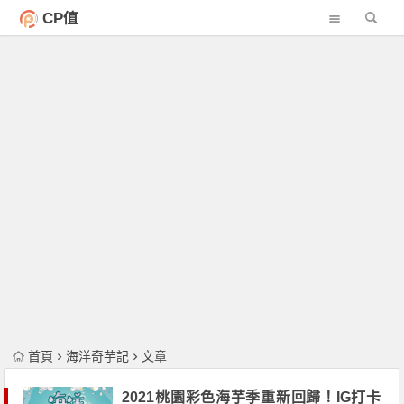
CP值
首頁
海洋奇芋記
文章
2021桃園彩色海芋季重新回歸！IG打卡