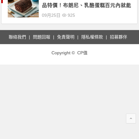
品特價！布朗尼、乳酪蛋糕百元內就能
嚐鮮下架！
09月25日
925
聯絡我們
問題回報
免責聲明
隱私權條款
招募夥伴
Copyright © CP值