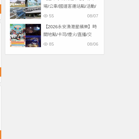
場/公車/國道客運站點/活動/
交通，啟用免費停車！
55
08/07
【2026永安漁港星繽樂】時
間地點/卡司/煙火/直播/交
通，免費入場！
85
08/06