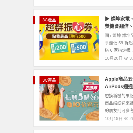
▶ 燦坤家電
3C產品
獎機會翻倍、
圖 / 燦坤 燦
享最低 59 折
搭 6 家指定銀..
10月20日
3,
Apple商品五
3C產品
AirPods通
想換新機的果
商品紛紛迎來
的朋友則可參考目
10月19日
25