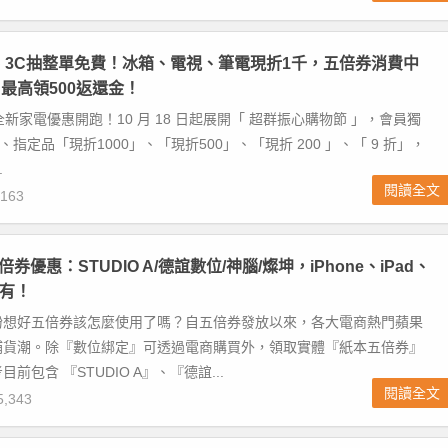
、3C抽整單免費！冰箱、電視、筆電現折1千，五倍券消費中
最高領500返還金！
坤全新家電優惠開跑！10 月 18 日起展開「 超群振心購物節 」，會員獨
起、指定品「現折1000」、「現折500」、「現折 200 」、「 9 折」，
.
閱讀全文
163
倍券優惠：STUDIO A/德誼數位/神腦/燦坤，iPhone、iPad、
通有！
粉想好五倍券該怎麼使用了嗎？自五倍券發放以來，各大電商熱門蘋果
補貨潮。除『數位綁定』可透過電商購買外，領取實體『紙本五倍券』
前包含 『STUDIO A』、『德誼...
閱讀全文
,343