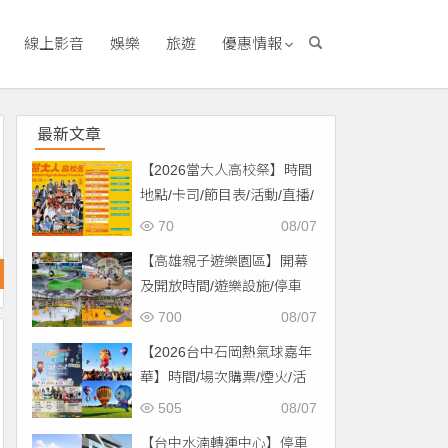
線上影音
娛樂
旅遊
優惠情報
最新文章
【2026當大人高校祭】時間
地點/卡司/節目表/活動/直播/
交通，免費入場！
70
08/07
【高雄親子遊樂園區】開幕
及開放時間/遊樂設施/停車
場/交通一次看！
700
08/07
【2026台中石岡熱氣球嘉年
華】時間/場次購票/煙火/活
動/交通，土牛運動公園登
505
08/07
場！
【台中水湳轉運中心】停車