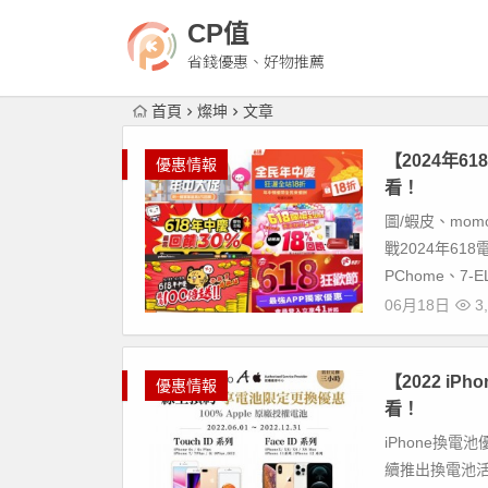
CP值
省錢優惠、好物推薦
首頁
燦坤
文章
【2024年6
優惠情報
看！
圖/蝦皮、mom
戰2024年61
PChome、7-EL
06月18日
3,
【2022 iP
優惠情報
看！
iPhone換
續推出換電池活