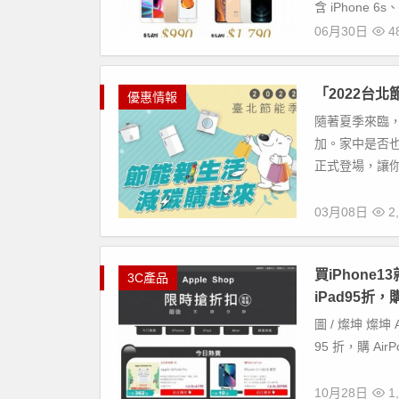
含 iPhone 6s、i
06月30日
48
「2022台
優惠情報
隨著夏季來臨
加。家中是否也
正式登場，讓你
03月08日
2,
買iPhone1
3C產品
iPad95折
圖 / 燦坤 燦坤 
95 折，購 AirPo
10月28日
1,