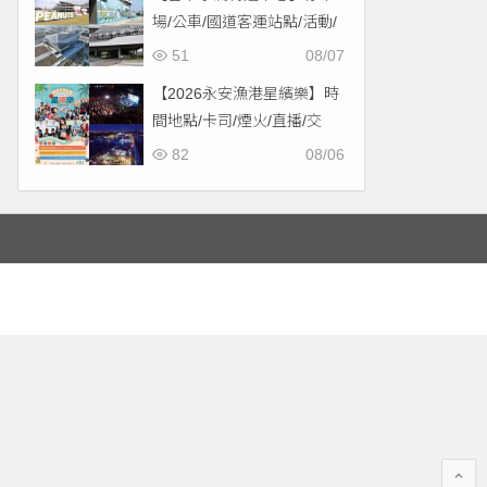
場/公車/國道客運站點/活動/
交通，啟用免費停車！
51
08/07
【2026永安漁港星繽樂】時
間地點/卡司/煙火/直播/交
通，免費入場！
82
08/06