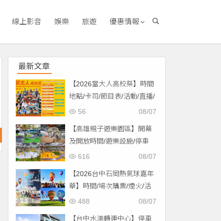
線上影音
娛樂
旅遊
優惠情報
最新文章
【2026當大人高校祭】時間
地點/卡司/節目表/活動/直播/
交通，免費入場！
56
08/07
【高雄親子遊樂園區】開幕
及開放時間/遊樂設施/停車
場/交通一次看！
616
08/07
【2026台中石岡熱氣球嘉年
華】時間/場次購票/煙火/活
動/交通，土牛運動公園登
488
08/07
場！
【台中水湳轉運中心】停車