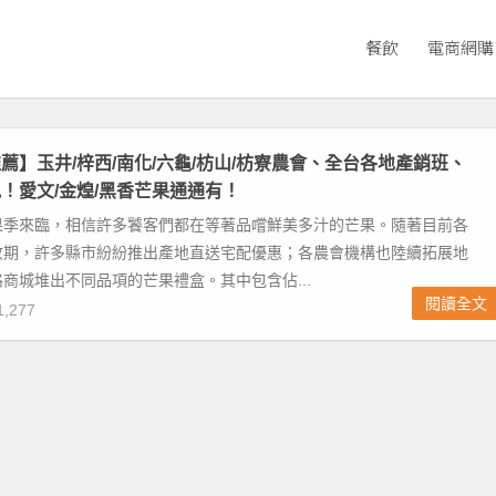
餐飲
電商網購
薦】玉井/梓西/南化/六龜/枋山/枋寮農會、全台各地產銷班、
！愛文/金煌/黑香芒果通通有！
果季來臨，相信許多饕客們都在等著品嚐鮮美多汁的芒果。隨著目前各
收期，許多縣市紛紛推出產地直送宅配優惠；各農會機構也陸續拓展地
商城堆出不同品項的芒果禮盒。其中包含佔...
閱讀全文
,277