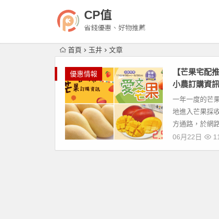
CP值
省錢優惠、好物推薦
首頁
玉井
文章
【芒果宅配推
優惠情報
小農訂購資訊
一年一度的芒
地進入芒果採
方通路，於網路
06月22日
11