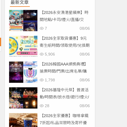
最新文章
【2026永安漁港星繽樂】時
間地點/卡司/煙火/直播/交
通，免費入場！
7
08/06
【2026全家取貨優惠】9元
衛生紙時間/領取使用/兌換期
限一次看！
5,906
08/06
【2026韓國AAA頒獎典禮】
搶票時間/門票/出席名單/購
票一次看！
1,798
08/06
【2026基隆中元祭】普渡活
動/時間表/放水燈/遊行/煙火/
交通一次看！
28
08/06
【2026全家優惠】咖啡拿鐵
7折起/私品茶限時及寄杯優