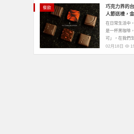
巧克力界的
餐飲
人節送禮，
在日常生活中
是一杯黑咖啡
可」，在我們生
02月18日
19