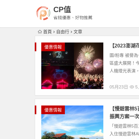
CP值
省錢優惠、好物推薦
首頁
自由行
文章
【2023澎
優惠情報
圖/粉專 被譽為
區盛大展開！今
人機燈光表演，
05月23日
5,
【慢遊雲林5
優惠情報
振興方案一
「慢遊雲林5百
入住慢遊雲林AP