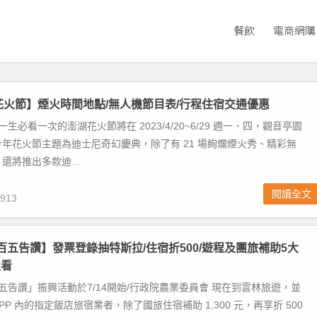
餐飲
電商網購
湖花火節】煙火時間地點/無人機節目表/行程住宿交通優惠
一生必看一次的澎湖花火節將在 2023/4/20~6/29 週一、四，觀音亭園
年花火節主題為迪士尼奇幻慶典，除了有 21 場絢爛煙火秀、精彩無
還將推出多款迪...
閱讀全文
913
百五告讚】發票登錄抽特斯拉/住宿折500/遊程及團旅補助5大
次看
五告讚」振興活動於7/14開始/行政院農業委員會 現在到雲林旅遊，並
P 內的指定飯店旅宿業者，除了國旅住宿補助 1,300 元，再享折 500