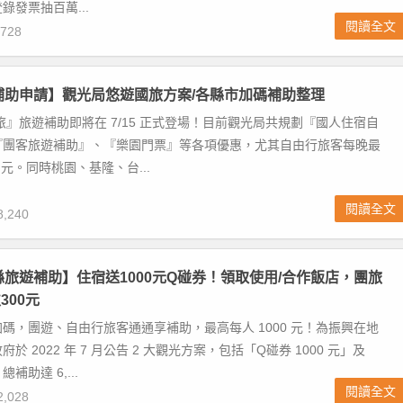
錄發票抽百萬...
閱讀全文
728
遊補助申請】觀光局悠遊國旅方案/各縣市加碼補助整理
國旅』旅遊補助即將在 7/15 正式登場！目前觀光局共規劃『國人住宿自
『團客旅遊補助』、『樂園門票』等各項優惠，尤其自由行旅客每晚最
0 元。同時桃園、基隆、台...
閱讀全文
,240
義縣旅遊補助】住宿送1000元Q碰券！領取使用/合作飯店，團旅
300元
碼，團遊、自由行旅客通通享補助，最高每人 1000 元！為振興在地
於 2022 年 7 月公告 2 大觀光方案，包括「Q碰券 1000 元」及
補助達 6,...
閱讀全文
,028