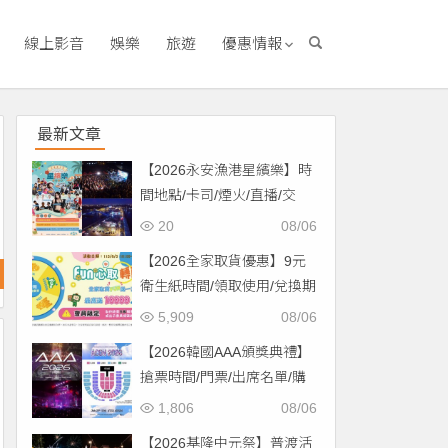
線上影音
娛樂
旅遊
優惠情報
最新文章
【2026永安漁港星繽樂】時
間地點/卡司/煙火/直播/交
通，免費入場！
20
08/06
【2026全家取貨優惠】9元
衛生紙時間/領取使用/兌換期
限一次看！
5,909
08/06
【2026韓國AAA頒獎典禮】
搶票時間/門票/出席名單/購
票一次看！
1,806
08/06
【2026基隆中元祭】普渡活