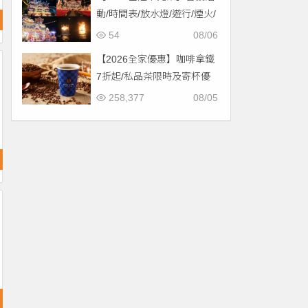
動/時間表/放水燈/遊行/煙火/
交通一次看！
54
08/06
【2026全家優惠】咖啡拿鐵
7折起/私品茶限時及寄杯優
惠！價格/菜單一起看
258,377
08/05