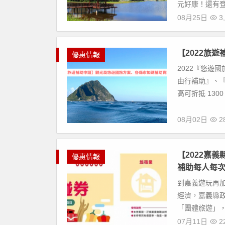
元好康！還有登
08月25日
3,
【2022旅
優惠情報
2022『悠遊
由行補助』、
高可折抵 130
08月02日
28
【2022嘉
優惠情報
補助每人每次
到嘉義遊玩再加
經濟，嘉義縣政府
「團體旅遊」，總
07月11日
22