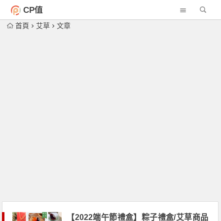
CP值
首頁
艾草
文章
【2022端午節禮盒】粽子禮盒/艾草商品