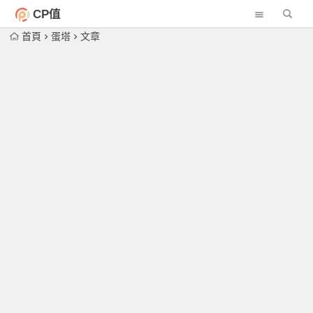
CP值
首頁
蛋塔
文章