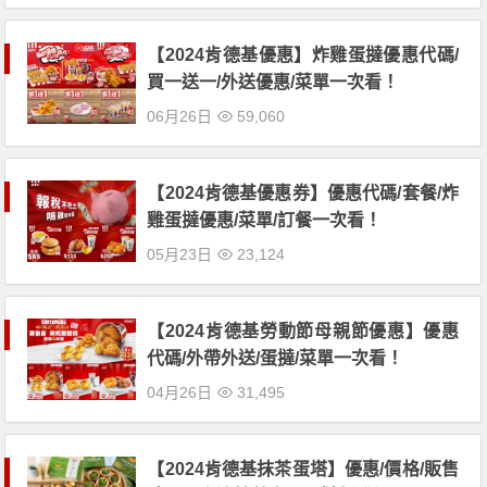
【2024肯德基優惠】炸雞蛋撻優惠代碼/
買一送一/外送優惠/菜單一次看！
06月26日
59,060
【2024肯德基優惠券】優惠代碼/套餐/炸
雞蛋撻優惠/菜單/訂餐一次看！
05月23日
23,124
【2024肯德基勞動節母親節優惠】優惠
代碼/外帶外送/蛋撻/菜單一次看！
04月26日
31,495
【2024肯德基抹茶蛋塔】優惠/價格/販售