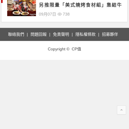
另推限量「美式燒烤食材組」集結牛
排、豬肋排，甜點沙拉一次購足！
09月07日
738
聯絡我們
問題回報
免責聲明
隱私權條款
招募夥伴
Copyright © CP值