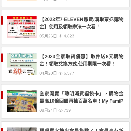
【2023年7-ELEVEN繳費/購取票送購物
金】使用及領取辦法一次看！
05月26日
4,823
【2023全家取貨優惠】取件送8元購物
金！領取兌換方式.使用期限一次看！
04月20日
6,577
全家開賣「聰明消費福袋卡」，購物金
最高10倍回饋再抽百萬名車！My FamiP
ay綁定滙豐旅人卡購買再想8%回饋！
08月24日
739
理膚寶水推出會員集點了！會員享有新