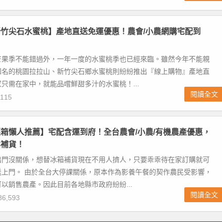
竹尖石水蜜桃】產地直送免運優惠！農會/小農網購宅配到
芒果季不能錯過外，一年一度的水蜜桃季也已經來臨。雖然今年不能親
知名的桃園拉拉山、新竹尖石鄉水蜜桃則紛紛推出『線上購物』產地直
只需在家中，就能品嚐鮮甜多汁的水蜜桃！...
閱讀全文
115
箱懶人推薦】宅配含運到府！全台農會/小農/有機農產優惠，
鬆補貨！
出門沒關係，想替冰箱補貨現在不用人擠人，只要乖乖待在家訂購就可
送上門。 由於全台大停課關係，原本作為影養午餐的契作農民受影響，
以銷售農產。因此目前各地縣市政府紛紛...
閱讀全文
6,593