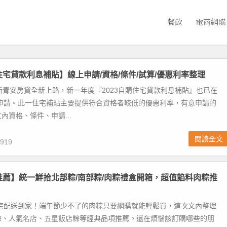
餐飲
電商網購
購住宅貸款利息補貼】線上申請/資格/條件/試算/優惠利率整理
了新青安房貸全新上路，新一年度『2023自購住宅貸款利息補貼』也已在
1 開放申請。此一住宅補貼主要提供符合資格者較低的優惠利率，有意申請的
內資格、條件、申請...
閱讀全文
919
粽推薦】統一鮮拾北部粽/南部粽/肉粽禮盒開箱，超值餡料肉粽推
凍宅配送到家！端午節少不了的肉粽只要網購就能輕鬆買，這次文內整理
粽、人氣名店、五星飯店粽等經典品項推薦。還在煩惱該訂購哪些的朋