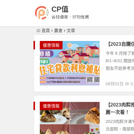
CP值
省錢優惠、好物推薦
首頁
農會
文章
【2023自
優惠情報
今年 8 月除
8/1~8/3
朋友不妨參考文
08月02日
3,
【2023肉
優惠情報
薦一次看！
2023肉粽冷
北部粽、南部