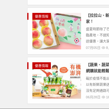
【拉拉山、新
優惠情報
家！
盛夏時節除了
臨產地，不過
送優惠，讓大家
07月05日
8,
【蔬果、蔬菜
優惠情報
網購就能輕
礙於疫情不能
以有新鮮蔬果
沒有足夠通路可
06月28日
18