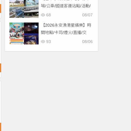
場/公車/國道客運站點/活動/
交通，啟用免費停車！
68
08/07
【2026永安漁港星繽樂】時
間地點/卡司/煙火/直播/交
通，免費入場！
93
08/06