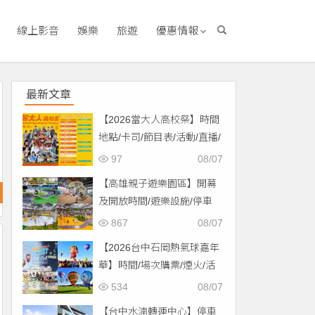
線上影音
娛樂
旅遊
優惠情報
最新文章
【2026當大人高校祭】時間
地點/卡司/節目表/活動/直播/
交通，免費入場！
97
08/07
【高雄親子遊樂園區】開幕
及開放時間/遊樂設施/停車
場/交通一次看！
867
08/07
【2026台中石岡熱氣球嘉年
華】時間/場次購票/煙火/活
動/交通，土牛運動公園登
534
08/07
場！
【台中水湳轉運中心】停車