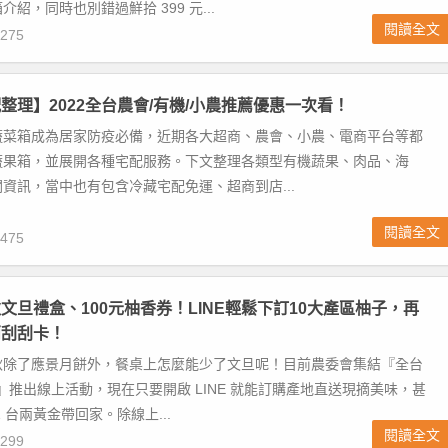
紹，同時也別錯過鮮拾 399 元...
閱讀全文
275
整理】2022全台農會/有機/小農推薦優惠一次看！
蔬菜箱成為居家防疫必備，近期各大超商、農會、小農、電商平台等都
蔬果箱，並展開各種宅配服務。下文整理各類型有機蔬果、肉品、海
資訊，當中也有包含冷藏宅配免運、超商到店...
閱讀全文
475
文旦禮盒、100元柚香券！LINE輕鬆下訂10大產區柚子，再
兩刮刮卡！
秋除了應景月餅外，餐桌上怎麼能少了文旦呢！目前農委會集結『全台
區』推出線上活動，現在只要開啟 LINE 就能訂購產地直送現摘美味，甚
 台兩黃金帶回家。除線上...
閱讀全文
299