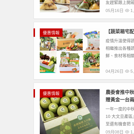
友趕緊跟上開箱介
05月16日
1,
【蔬菜箱宅配
優惠情報
疫情升溫使得
相繼推出各種
鮮、食材等相關
04月26日
5,
農委會推中秋
優惠情報
贈黃金一台
一年一度的中
10 大文旦產
至還有機會把 1
09月08日
1,