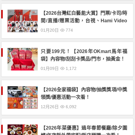
【2026台灣紅白藝能大賞】門票/卡司/時
間/直播/贈票活動，台視、Hami Video
播出！
01月20日
774
只要199元！【2026年OKmart馬年福
袋】內容物/刮刮卡獎品/門市，抽黃金！
01月09日
1,172
【2026全家福袋】內容物/抽獎獎項/中獎
領獎/優惠活動一次看！
12月26日
6,092
【2026年菜優惠】過年春節餐廳/除夕圍