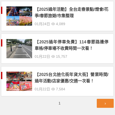
【2025過年活動】全台走春景點/燈會/花
季/春節旅遊/市集整理
01月24日
4,089
【2025過年停車免費】114春節路邊停
車格/停車場不收費時間一次看！
01月22日
15,757
【2025台北迪化街年貨大街】營業時間/
過年活動/店家優惠/交通一次看！
01月22日
7,584
文
第
1
章
頁
導