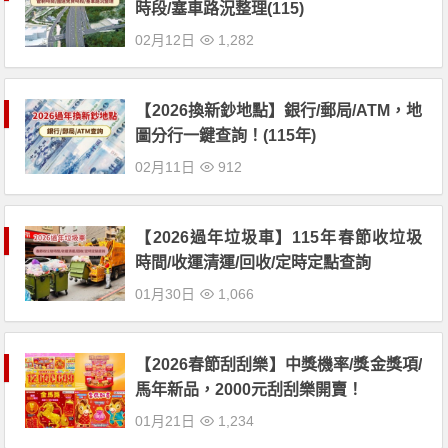
時段/塞車路況整理(115)
02月12日
1,282
【2026換新鈔地點】銀行/郵局/ATM，地
圖分行一鍵查詢！(115年)
02月11日
912
【2026過年垃圾車】115年春節收垃圾
時間/收運清運/回收/定時定點查詢
01月30日
1,066
【2026春節刮刮樂】中獎機率/獎金獎項/
馬年新品，2000元刮刮樂開賣！
01月21日
1,234