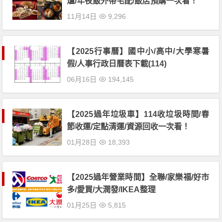
爐/年夜飯外帶宅配/飯店預購一次看！
11月14日
9,296
【2025行事曆】國中小/高中/大學寒暑
假/人事行政日曆表下載(114)
06月16日
194,145
【2025過年垃圾車】114收垃圾時間/春
節收運/定點清運/資源回收一次看！
01月28日
18,393
【2025過年營業時間】全聯/家樂福/好市
多/愛買/大潤發/IKEA整理
01月25日
5,815