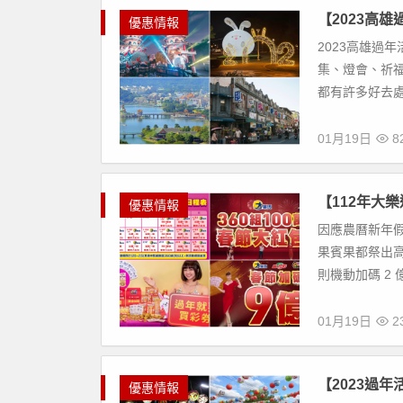
【2023高
優惠情報
2023高雄過
集、燈會、祈
都有許多好去處
01月19日
82
【112年大樂
優惠情報
因應農曆新年假
果賓果都祭出高
則機動加碼 2 
01月19日
23
【2023過
優惠情報