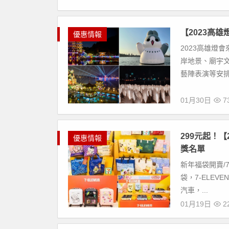
【2023高
優惠情報
2023高雄燈會
岸地景、廟宇
藝陣表演等安排
01月30日
73
299元起！【
優惠情報
獎名單
新年福袋開賣/7-
袋，7-ELE
汽車，...
01月19日
22