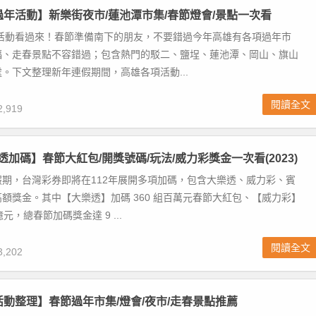
雄過年活動】新樂街夜市/蓮池潭市集/春節燈會/景點一次看
年活動看過來！春節準備南下的朋友，不要錯過今年高雄有各項過年市
福、走春景點不容錯過；包含熱門的駁二、鹽埕、蓮池潭、岡山、旗山
。下文整理新年連假期間，高雄各項活動...
閱讀全文
,919
透加碼】春節大紅包/開獎號碼/玩法/威力彩獎金一次看(2023)
期，台灣彩券即將在112年展開多項加碼，包含大樂透、威力彩、賓
額獎金。其中【大樂透】加碼 360 組百萬元春節大紅包、【威力彩】
億元，總春節加碼獎金達 9 ...
閱讀全文
,202
年活動整理】春節過年市集/燈會/夜市/走春景點推薦