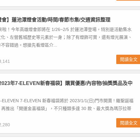
雄燈會】蓮池潭燈會活動/時間/春節市集/交通資訊整理
來啦！今年高雄燈會即將在 1/26~2/5 於蓮池潭登場，特別是活動集水
文化、左營舊城歷史等元素於一身；除了有燈飾可賞，還有燈光展演、
不容錯過。想搶先看燈區介...
閱讀全文
,141
2023年7-ELEVEN新春福袋】購買優惠/內容物/抽獎獎品及中
ELEVEN 7-ELEVEN 新春福袋將於 2023/1/1(日)門市開賣 ! 繼聖誕福
VEN 再推出「開運金喜福袋」，不只種類多達 30 款、最大獎為瑪莎拉蒂
閱讀全文
,280