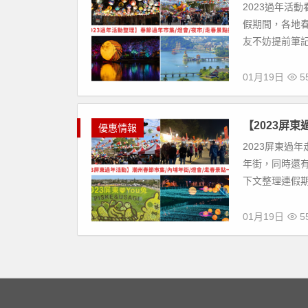
2023過年活
假期間，各地
友不妨提前筆記起
01月19日
55
【2023屏
優惠情報
2023屏東過
年街，同時還
下文整理連假期
01月19日
55