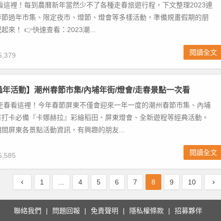
動看這裡！每到農曆新年當然少不了各種走春旅遊行程，下文整理2023連
春節過年市集、限定夜市、燈節、燈會等多樣活動，準備規畫假期的朋
來！ 👉快速查看：2023潮...
閱讀全文
,379
東過年活動】潮州春節市集/內埔年街/燈會/走春景點一次看
年走春看這裡！今年春節屏東不僅會迎來一年一度的潮州春節市集、內埔
有打卡必備『卡娜赫拉』彩繪稻田、屏東燈會、全新遊程等經典活動。
間屏東各景點活動資訊，有興趣的朋友...
閱讀全文
,585
1
...
4
5
6
7
8
9
10
聯絡我們
問題回報
免責聲明
隱私權條款
招募夥伴