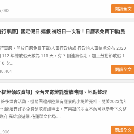
閱讀全文
,083
政院行事曆】國定假日.連假.補班日一次看！日曆表免費下載(民
2行事曆，開放日曆免費下載/人事行政總處 行政院人事總處公布 2023
112 年總放假天數為 116 天，有 7 個連續假期，加上勞動節放假 1
 次...
閱讀全文
8,404
年小提燈領取資訊】全台元宵燈籠發放時間、地點整理
許多燈會活動、機關團體都陸續有應景的小提燈亮相。隨著2023兔年
台也開始有許多免費領取資訊釋出，有興趣的朋友不妨可以參考下文整
政府.高雄旅遊網.花蓮縣文化局....
閱讀全文
,906