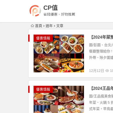
CP值
省錢優惠、好物推薦
首頁
過年
文章
【2024年
優惠情報
圖/彭園、台北
餐廳整理給你 
外帶、除夕圍爐
12月12日
10
【2024王
優惠情報
圖/王品瘋美食
年菜、火鍋 5
式年菜，早鳥最高現