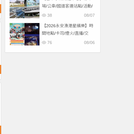
場/公車/國道客運站點/活動/
交通，啟用免費停車！
38
08/07
【2026永安漁港星繽樂】時
間地點/卡司/煙火/直播/交
通，免費入場！
76
08/06