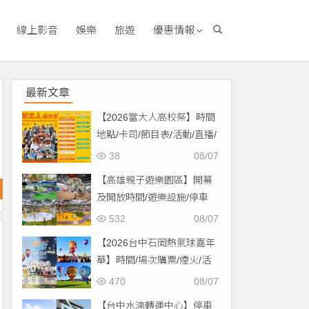
線上影音
娛樂
旅遊
優惠情報
最新文章
【2026當大人高校祭】時間
地點/卡司/節目表/活動/直播/
交通，免費入場！
38
08/07
【高雄親子遊樂園區】開幕
及開放時間/遊樂設施/停車
場/交通一次看！
532
08/07
【2026台中石岡熱氣球嘉年
華】時間/場次購票/煙火/活
動/交通，土牛運動公園登
470
08/07
場！
【台中水湳轉運中心】停車