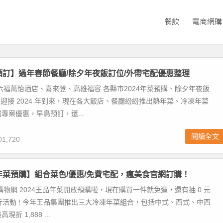
餐飲
電商網購
菜預訂】過年春節餐廳/除夕年夜飯訂位/外帶宅配優惠整理
六福萬怡酒店、喜來登、高雄福容 各縣市2024年菜預購、除夕年夜飯
! 迎接 2024 年到來，現在各大飯店、餐廳紛紛推出熱年菜、冷凍年菜
專案優惠，早鳥預訂，還...
閱讀全文
1,720
品年菜預購】組合菜色/優惠/免費宅配，瘋美食官網訂購！
購物網 2024王品年菜開放預購啦，現在購買一件就免運，還有抽 0 元
 折活動 ! 今年王品集團推出三大冷凍年菜組合，包括中式、西式、中西
折 1,888 ...