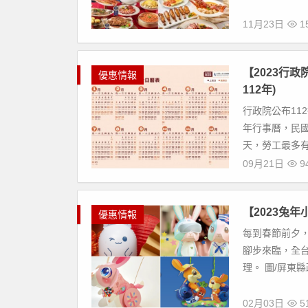
11月23日
15
【2023行
優惠情報
112年)
行政院公布11
年行事曆，民國 
天，勞工最多有 8
09月21日
94
【2023兔
優惠情報
每到春節前夕，
腳步來臨，全
理。 圖/屏東縣
02月03日
51