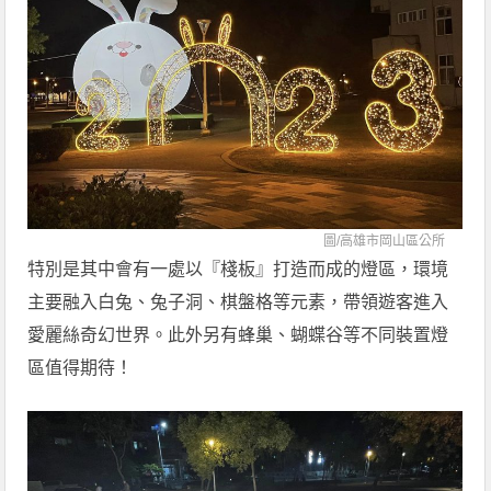
圖/
高雄市岡山區公所
特別是其中會有一處以『棧板』打造而成的燈區，環境
主要融入白兔、兔子洞、棋盤格等元素，帶領遊客進入
愛麗絲奇幻世界。此外另有蜂巢、蝴蝶谷等不同裝置燈
區值得期待！