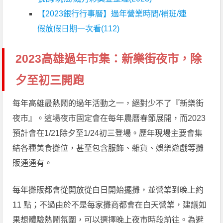
【2023銀行行事曆】過年營業時間/補班/連
假放假日期一次看(112)
2023高雄過年市集：新樂街夜市，除
夕至初三開跑
每年高雄最熱鬧的過年活動之一，絕對少不了『新樂街
夜市』。這場夜市固定會在每年農曆春節展開，而2023
預計會在1/21除夕至1/24初三登場。歷年現場主要會集
結各種美食攤位，甚至包含服飾、雜貨、娛樂遊戲等攤
販通通有。
每年攤販都會從開放從白日開始擺攤，並營業到晚上約
11 點；不過由於不是每家攤商都會在白天營業，建議如
果想體驗熱鬧氛圍，可以選擇晚上夜市時段前往。為避