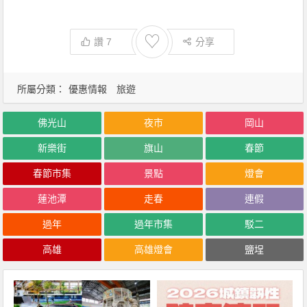
♡
讚
7
分享
所屬分類：
優惠情報
旅遊
佛光山
夜市
岡山
新樂街
旗山
春節
春節市集
景點
燈會
蓮池潭
走春
連假
過年
過年市集
駁二
高雄
高雄燈會
鹽埕