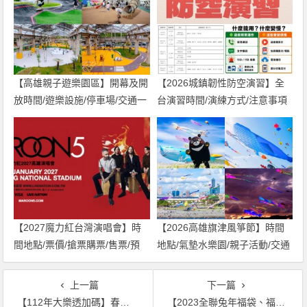
【高雄親子遊樂園區】開幕及開
【2026城鎮韌性防空演習】全
放時間/遊樂設施/停車場/交通一
台演習時間/演練方式/注意事項
次看！
一次看！
【2027魔力紅台灣演唱會】時
【2026高雄旗津風箏節】時間
間地點/票價/搶票購票/售票/預
地點/氣墊水樂園/親子活動/交通
購，高雄世運登場！
一次看！
上一篇
下一篇
【112年大樂透加碼】春節大紅包/開獎號碼/玩法/威力彩獎金一次看(2023)
【2023全聯兔年福袋、福箱】開賣時間/內容物/大獎獎品/購買優惠，抽百萬汽車！