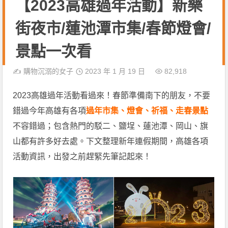
【2023高雄過年活動】新樂
街夜市/蓮池潭市集/春節燈會/
景點一次看
✍️
購物沉溺的女子
2023 年 1 月 19 日
82,918
2023高雄過年活動看過來！春節準備南下的朋友，不要
錯過今年高雄有各項
過年市集、燈會、祈福、走春景點
不容錯過；包含熱門的駁二、鹽埕、蓮池潭、岡山、旗
山都有許多好去處。下文整理新年連假期間，高雄各項
活動資訊，出發之前趕緊先筆記起來！