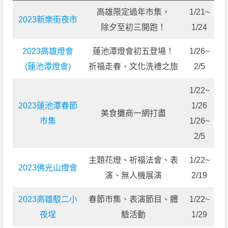
高雄限定過年市集，
1/21~
2023新樂街夜市
除夕至初三開跑！
1/24
2023高雄燈會
蓮池潭燈會初五登場！
1/26~
(蓮池潭燈會)
祈福走春、文化洗禮之旅
2/5
1/22~
2023蓮池潭春節
1/26
美食攤商一網打盡
市集
1/26~
2/5
主題花燈、祈福法會、表
1/22~
2023佛光山燈會
演、無人機展演
2/19
2023高雄駁二小
春節市集、表演節目、體
1/22~
夜埕
驗活動
1/29