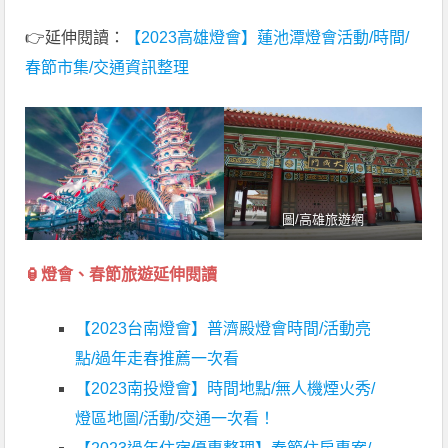
👉延伸閱讀：
【2023高雄燈會】蓮池潭燈會活動/時間/
春節市集/交通資訊整理
圖/高雄旅遊網
🏮燈會、春節旅遊延伸閱讀
【2023台南燈會】普濟殿燈會時間/活動亮
點/過年走春推薦一次看
【2023南投燈會】時間地點/無人機煙火秀/
燈區地圖/活動/交通一次看！