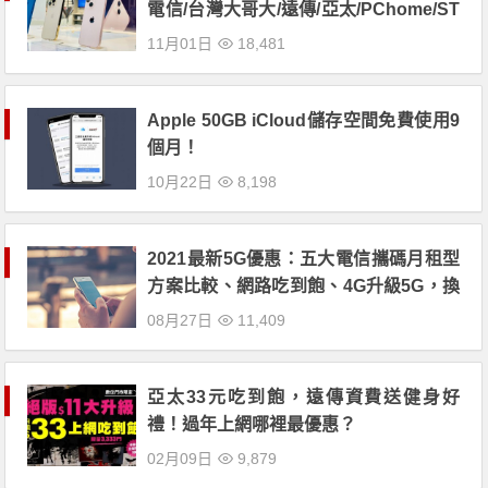
電信/台灣大哥大/遠傳/亞太/PChome/ST
UDIO A回收價一次看
11月01日
18,481
Apple 50GB iCloud儲存空間免費使用9
個月！
10月22日
8,198
2021最新5G優惠：五大電信攜碼月租型
方案比較、網路吃到飽、4G升級5G，換
機更快速！
08月27日
11,409
亞太33元吃到飽，遠傳資費送健身好
禮！過年上網哪裡最優惠？
02月09日
9,879