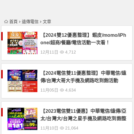
首頁
遠傳電信
文章
【2024雙12優惠整理】蝦皮/momo/iPh
one/超商/餐廳/電信活動一次看！
12月11日
4,712
【2024電信雙11優惠整理】中華電信/遠
傳/台灣大哥大手機及網路吃到飽活動
11月05日
4,634
【2023電信雙11優惠】中華電信/遠傳/亞
太/台灣大/台灣之星手機及網路吃到飽整
理
11月10日
21,064