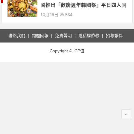
國推出「歡慶週年韓國祭」平日四人同
行一人免費、15品免費升級吃到飽！
10月29日
534
聯絡我們
問題回報
免責聲明
隱私權條款
招募夥伴
Copyright © CP值