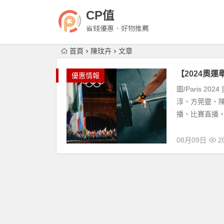
CP值
省錢優惠、好物推薦
首頁
陳玟卉
文章
【2024奧
優惠情報
圖/Paris 2
淳、方莞靈、
播、比賽直播，快
08月09日
20