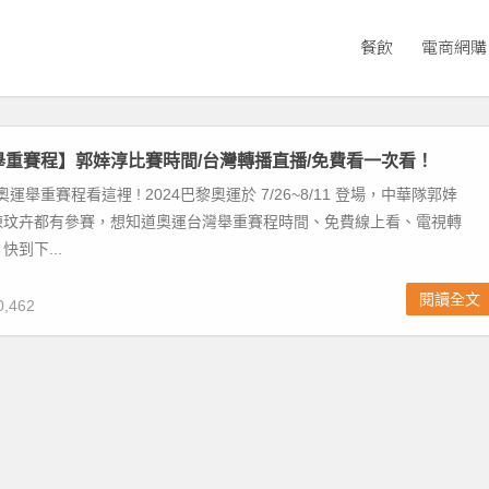
餐飲
電商網購
運舉重賽程】郭婞淳比賽時間/台灣轉播直播/免費看一次看！
024 奧運舉重賽程看這裡 ! 2024巴黎奧運於 7/26~8/11 登場，中華隊郭婞
陳玟卉都有參賽，想知道奧運台灣舉重賽程時間、免費線上看、電視轉
到下...
閱讀全文
,462