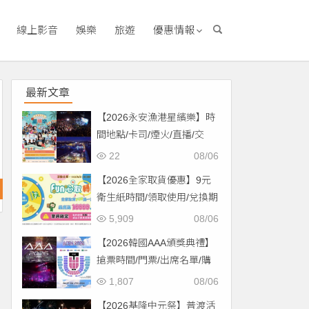
線上影音
娛樂
旅遊
優惠情報
最新文章
【2026永安漁港星繽樂】時
間地點/卡司/煙火/直播/交
通，免費入場！
22
08/06
【2026全家取貨優惠】9元
衛生紙時間/領取使用/兌換期
限一次看！
5,909
08/06
【2026韓國AAA頒獎典禮】
搶票時間/門票/出席名單/購
票一次看！
1,807
08/06
【2026基隆中元祭】普渡活