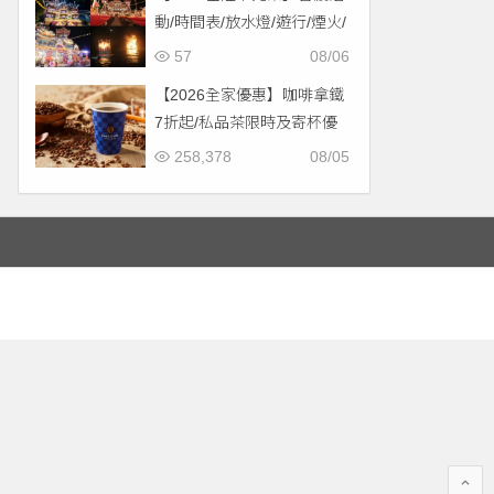
動/時間表/放水燈/遊行/煙火/
交通一次看！
57
08/06
【2026全家優惠】咖啡拿鐵
7折起/私品茶限時及寄杯優
惠！價格/菜單一起看
258,378
08/05